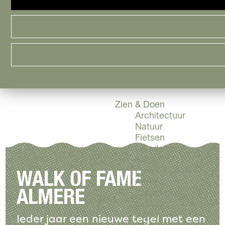
Cityguide
Samen genieten
menu
Groen en Duurzaam
Urban en Architectuu
Stadsdelen
Highlights
Must Do's
Flevoland
Zien & Doen
Architectuur
Natuur
Fietsen
Wandelen
Kids
Eten en drinken
WALK OF FAME
Actief
ALMERE
Shoppen
Cultuur
Indoor
Ieder jaar een nieuwe tegel met een