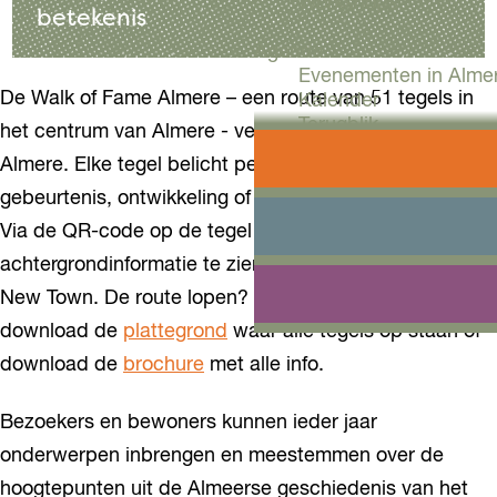
Workshops
betekenis
Agenda
Evenementen in Alme
De Walk of Fame Almere – een route van 51 tegels in
Kalender
Terugblik
het centrum van Almere - vertelt het verhaal van
Almere. Elke tegel belicht per jaar een betekenisvolle
Plan je bezoek
gebeurtenis, ontwikkeling of een belangrijk persoon.
Arrangementen
Overnachten
Via de QR-code op de tegel is meer
Bereikbaarheid
achtergrondinformatie te zien over de historie van deze
VVV Almere
Reserveren
New Town. De route lopen? Bekijk de
online route
,
download de
plattegrond
waar alle tegels op staan of
download de
brochure
met alle info.
Bezoekers en bewoners kunnen ieder jaar
onderwerpen inbrengen en meestemmen over de
hoogtepunten uit de Almeerse geschiedenis van het