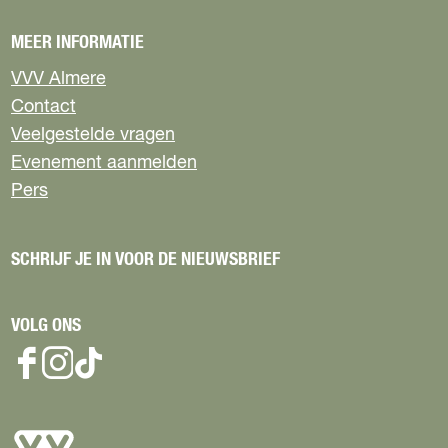
MEER INFORMATIE
VVV Almere
Contact
Veelgestelde vragen
Evenement aanmelden
Pers
SCHRIJF JE IN VOOR DE NIEUWSBRIEF
VOLG ONS
F
I
T
a
n
i
c
s
k
e
t
T