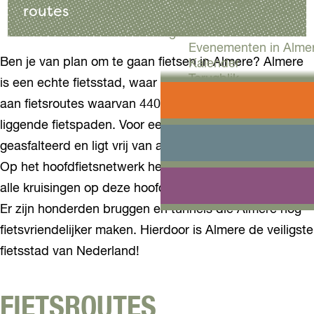
Workshops
routes
Agenda
Evenementen in Alme
Ben je van plan om te gaan fietsen in Almere? Almere
Kalender
Terugblik
is een echte fietsstad, waar maar liefst 500 kilometer
aan fietsroutes waarvan 440 km bestaat uit geheel vrij
Plan je bezoek
liggende fietspaden. Voor een groot gedeelte is deze
Arrangementen
Overnachten
geasfalteerd en ligt vrij van autowegen en busbanen.
Bereikbaarheid
Op het hoofdfietsnetwerk hebben fietsers voorrang en
VVV Almere
Reserveren
alle kruisingen op deze hoofdwegen zijn ongelijkvloers.
Er zijn honderden bruggen en tunnels die Almere nóg
fietsvriendelijker maken. Hierdoor is Almere de veiligste
fietsstad van Nederland!
FIETSROUTES