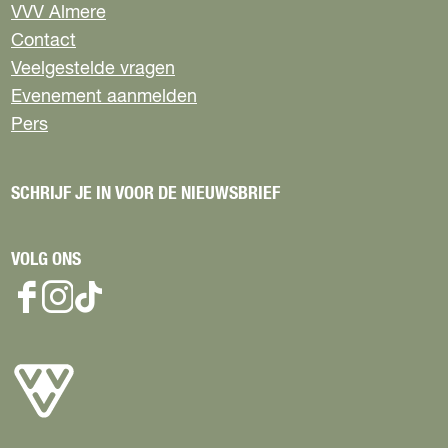
VVV Almere
Contact
Veelgestelde vragen
Evenement aanmelden
Pers
SCHRIJF JE IN VOOR DE NIEUWSBRIEF
VOLG ONS
F
I
T
a
n
i
c
s
k
e
t
T
b
a
o
o
g
k
o
r
V