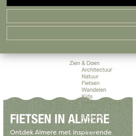
Cityguide
Samen genieten
menu
Groen en Duurzaam
Urban en Architectuu
Stadsdelen
Highlights
Must Do's
Flevoland
Zien & Doen
Architectuur
Natuur
Fietsen
Wandelen
Kids
Eten en drinken
Actief
FIETSEN IN ALMERE
Shoppen
Cultuur
Indoor
Ontdek Almere met inspirerende