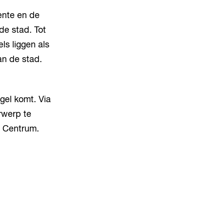
nte en de
de stad. Tot
ls liggen als
an de stad.
el komt. Via
rwerp te
e Centrum.