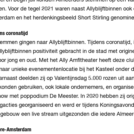
mei en begin juli konden Almeerders stemmen op een va
. Voor de tegel 2021 waren naast Allyblijftbinnen ook
rdam en het herdenkingsbeeld Short Stirling genomin
dens coronatijd
mmen gingen naar Allyblijftbinnen. Tijdens coronatijd, 
lyblijftbinnen positiviteit gebracht in de stad met origin
voor jong en oud. Met het Ally Amfitheater heeft deze c
aar unieke evenementenlocatie bij het Kasteel onder 
rnaast deelden zij op Valentijnsdag 5.000 rozen uit a
konden gebruiken, ook lokale ondernemers, en organise
show met poppodium De Meester. In 2020 hebben zij ori
acties georganiseerd en werd er tijdens Koningsavond
gebouw een live stream uitgezonden die iedere Almeer
ere-Amsterdam