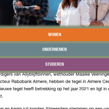
WONEN
ONDERNEMEN
n de 48e tegel van de Walk of Fame Almere is Allyblijf
STUDEREN
hartverwarmende acties in de stad in coronatijd. De
digers van Allyblijftbinnen, wethouder Maaike Veening
ecteur Rabobank Almere, hebben de tegel in Almere Ce
ieuwe tegel heeft betrekking op het jaar 2021 en ligt in
t.