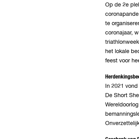
Op de 2e ple
coronapandem
te organisere
coronajaar, w
triathlonweek
het lokale bed
feest voor he
Herdenkingsbeel
In 2021 vond 
De Short She
Wereldoorlog 
bemanningsle
Onverzettelij