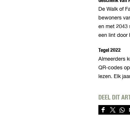
Geschenk van 
De Walk of F
bewoners van 
en met 2043 s
een lint door
Tegel 2022
Almeerders k
QR-codes op 
lezen. Elk ja
DEEL DIT AR
D
D
D
e
e
e
e
e
e