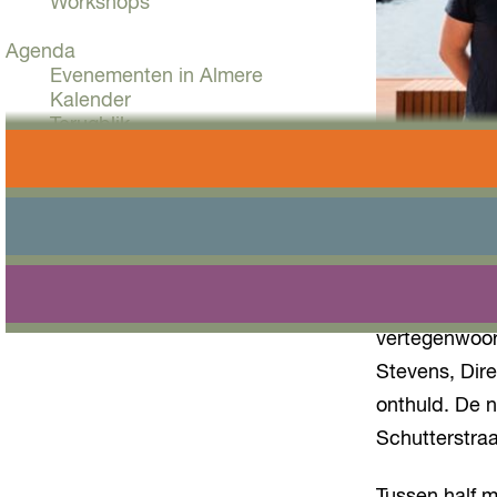
Workshops
Agenda
Evenementen in Almere
Kalender
Terugblik
Plan je bezoek
Arrangementen
Overnachten
Bereikbaarheid
VVV Almere
De winnaar va
Reserveren
vanwege hun 
vertegenwoor
Stevens, Dir
onthuld. De n
Schutterstraa