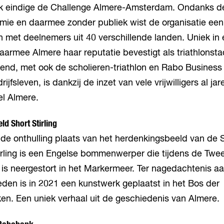
k eindige de Challenge Almere-Amsterdam. Ondanks d
ie en daarmee zonder publiek wist de organisatie een
n met deelnemers uit 40 verschillende landen. Uniek in 
aarmee Almere haar reputatie bevestigt als triathlonsta
end, met ook de scholieren-triathlon en Rabo Business
rijfsleven, is dankzij de inzet van vele vrijwilligers al ja
el Almere.
d Short Stirling
de onthulling plaats van het herdenkingsbeeld van de Sh
rling is een Engelse bommenwerper die tijdens de Twe
is neergestort in het Markermeer. Ter nagedachtenis a
den is in 2021 een kunstwerk geplaatst in het Bos der
ken. Een uniek verhaal uit de geschiedenis van Almere.