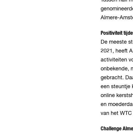
Tussen half 
genomineerden
Almere-Amste
Positiviteit tij
De meeste ste
2021, heeft Al
activiteiten 
onbekende, m
gebracht. Daa
een steuntje 
online kerst
en moederdag
van het WTC 
Challenge Alm