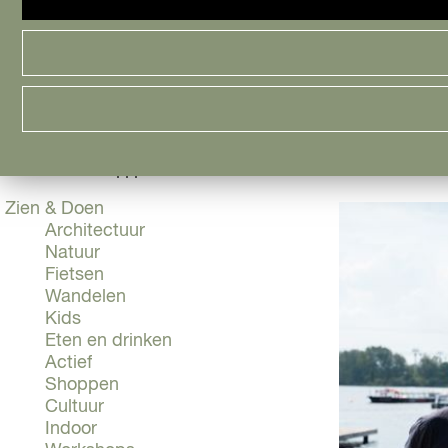
Cityguide
Samen genieten
menu
Groen en Duurzaam
Urban en Architectuur
Stadsdelen
2021 - ALLYBLIJFT
Highlights
Must Do's
Flevoland
|
|
|
Zien & Doen
Architectuur
Natuur
Fietsen
Wandelen
Kids
Eten en drinken
Actief
Shoppen
Cultuur
Indoor