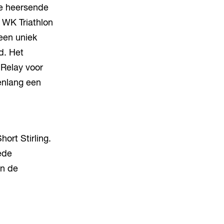
e heersende
 WK Triathlon
een uniek
d. Het
 Relay voor
renlang een
ort Stirling.
ede
an de