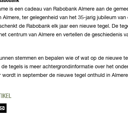
Rabobank
ame is een cadeau van Rabobank Almere aan de gemee
Almere, ter gelegenheid van het 35-jarig jubileum van 
chenkt de Rabobank elk jaar een nieuwe tegel. De tege
 het centrum van Almere en vertellen de geschiedenis v
unnen stemmen en bepalen wie of wat op de nieuwe teg
de tegels is meer achtergrondinformatie over het onde
ar wordt in september de nieuwe tegel onthuld in Almer
TIKEL
D
e
e