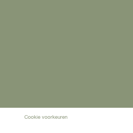
it Almere -
Cookie voorkeuren
|
Privacyverklaring
|
Colofon