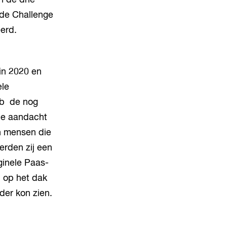
n de drie
 de Challenge
eerd.
in 2020 en
ele
lub de nog
de aandacht
an mensen die
erden zij een
ginele Paas-
 op het dak
der kon zien.