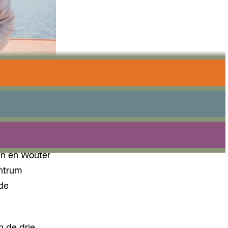
tbinnen
en en Wouter
ntrum
 de