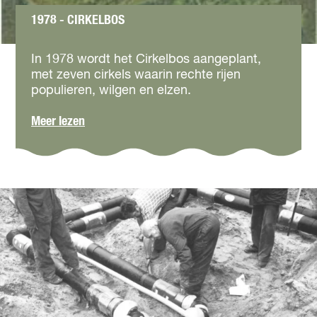
g
1978 - CIRKELBOS
r
o
1
n
9
In 1978 wordt het Cirkelbos aangeplant,
d
7
met zeven cirkels waarin rechte rijen
e
8
populieren, wilgen en elzen.
n
-
C
o
Meer lezen
i
v
r
e
k
r
e
1
l
9
b
7
o
8
s
-
C
i
r
k