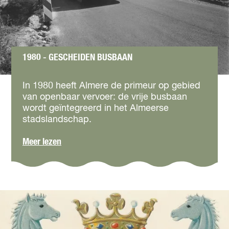
v
n
e
l
r
e
w
g
a
s
1980 - GESCHEIDEN BUSBAAN
r
t
m
a
1
i
d
9
In 1980 heeft Almere de primeur op gebied
n
s
8
van openbaar vervoer: de vrije busbaan
g
v
0
wordt geïntegreerd in het Almeerse
e
-
stadslandschap.
r
G
w
e
o
Meer lezen
a
s
v
r
c
e
m
h
r
i
e
1
n
i
9
g
d
8
e
0