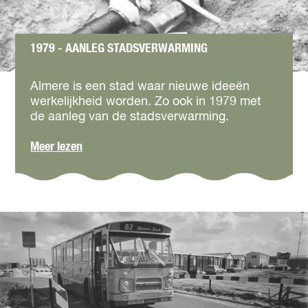
e
l
b
1979 - AANLEG STADSVERWARMING
o
s
1
9
Almere is een stad waar nieuwe ideeën
7
werkelijkheid worden. Zo ook in 1979 met
9
de aanleg van de stadsverwarming.
-
A
o
Meer lezen
a
v
n
e
l
r
e
1
g
9
s
7
t
9
a
-
d
A
s
a