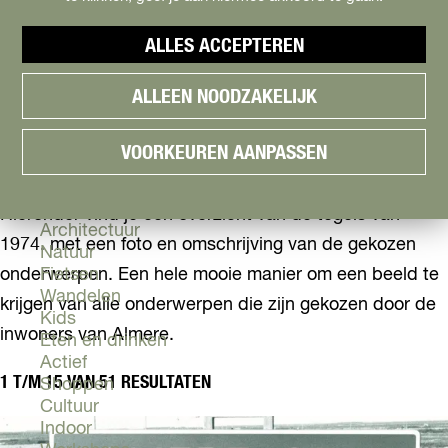
Cityguide
Samen genieten
menu
ALLES ACCEPTEREN
Groen en Duurzaam
V
Urban en Architectuur
TEGELS WALK OF FAME
ALLEEN NOODZAKELIJK
i
Stadsdelen
s
Highlights
ALMERE
i
Must Do's
VOORKEUREN AANPASSEN
t
Flevoland
A
l
Zien & Doen
Hieronder vind je een overzicht van de tegels van
m
Architectuur
1974. met een foto en omschrijving van de gekozen
e
Natuur
r
onderwerpen. Een hele mooie manier om een beeld te
Fietsen
e
Wandelen
krijgen van alle onderwerpen die zijn gekozen door de
Kids
inwoners van Almere.
Eten en drinken
Actief
1 T/M 15 VAN 51 RESULTATEN
Shoppen
Cultuur
Indoor