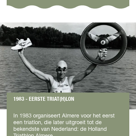
n
v
a
e
a
r
n
1
b
9
o
8
u
2
w
-
C
S
i
n
a
a
n
1983 - EERSTE TRIAT(H)LON
b
o
1
u
9
In 1983 organiseert Almere voor het eerst
w
8
een triatlon, die later uitgroeit tot de
3
bekendste van Nederland: de Holland
-