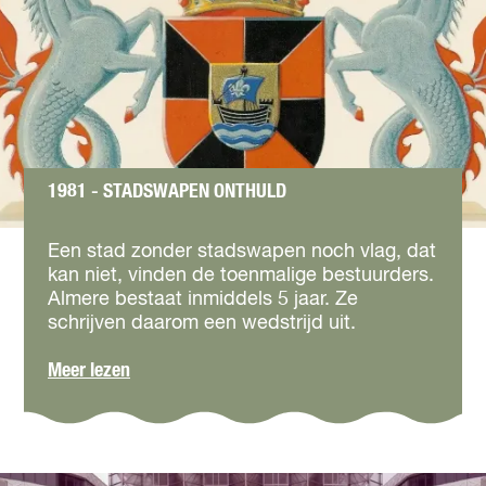
n
-
b
G
u
e
s
s
b
c
a
h
a
e
n
i
1981 - STADSWAPEN ONTHULD
d
e
1
n
9
Een stad zonder stadswapen noch vlag, dat
b
8
kan niet, vinden de toenmalige bestuurders.
u
1
Almere bestaat inmiddels 5 jaar. Ze
s
-
schrijven daarom een wedstrijd uit.
b
S
a
t
o
Meer lezen
a
a
v
n
d
e
s
r
w
1