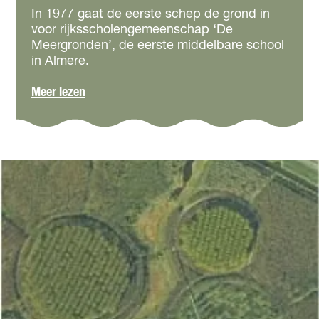
t
9
In 1977 gaat de eerste schep de grond in
e
7
voor rijksscholengemeenschap ‘De
s
7
Meergronden’, de eerste middelbare school
l
-
in Almere.
e
D
u
e
o
Meer lezen
t
M
v
e
e
e
l
e
r
r
1
g
9
r
7
o
7
n
-
d
D
e
e
n
M
e
e
r