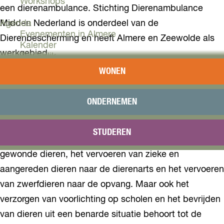
Workshops
een dierenambulance. Stichting Dierenambulance
Agenda
Midden Nederland is onderdeel van de
Evenementen in Almere
Dierenbescherming en heeft Almere en Zeewolde als
Kalender
werkgebied.
Terugblik
WONEN
Plan je bezoek
De primaire taak van de dierenambulance is het
Arrangementen
vervoer van zwerfdieren en van zieke en gewonde
Overnachten
ONDERNEMEN
dieren. Dit geldt voor zowel huisdieren als ook in het
Bereikbaarheid
VVV Almere
wild levende dieren. Andere taken van de
STUDEREN
Reserveren
dierenambulance zijn eerste hulp verlenen aan
gewonde dieren, het vervoeren van zieke en
aangereden dieren naar de dierenarts en het vervoeren
van zwerfdieren naar de opvang. Maar ook het
verzorgen van voorlichting op scholen en het bevrijden
van dieren uit een benarde situatie behoort tot de