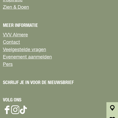
Inspiratie
a
a
a
a
Zien & Doen
o
o
o
o
p
p
p
p
F
X
W
e
MEER INFORMATIE
a
h
-
c
a
m
VVV Almere
e
t
a
Contact
b
s
i
Veelgestelde vragen
o
A
l
Evenement aanmelden
o
p
k
p
Pers
SCHRIJF JE IN VOOR DE NIEUWSBRIEF
VOLG ONS
F
I
T
k