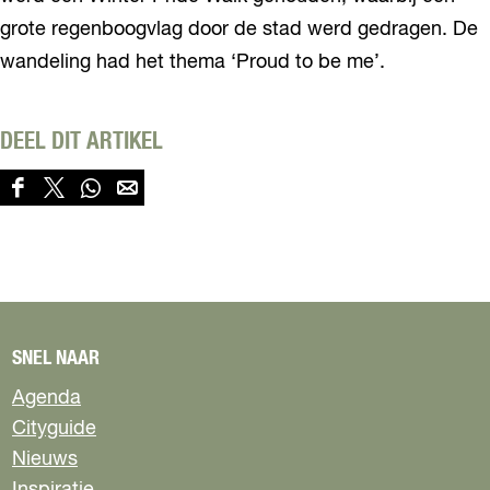
grote regenboogvlag door de stad werd gedragen. De
wandeling had het thema ‘Proud to be me’.
DEEL DIT ARTIKEL
D
D
D
D
e
e
e
e
e
e
e
e
l
l
l
l
d
d
d
d
e
e
e
e
z
z
z
z
SNEL NAAR
e
e
e
e
p
p
p
p
Agenda
a
a
a
a
Cityguide
g
g
g
g
Nieuws
i
i
i
i
n
n
n
n