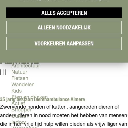
Cityguide
Samen genieten
menu
ALLES ACCEPTEREN
Groen en Duurzaam
V
Urban en Architectuur
ALLEEN NOODZAKELIJK
i
Stadsdelen
2019 - 25 JARIG BESTAAN
s
Highlights
i
Must Do's
VOORKEUREN AANPASSEN
DIERENAMBULANCE
t
Flevoland
A
ALMERE
l
Zien & Doen
m
Architectuur
e
|
|
|
Natuur
r
Fietsen
e
Wandelen
Kids
Eten en drinken
25 jarig bestaan Dierenambulance Almere
Actief
Zwervende honden of katten, aangereden dieren of
Shoppen
andere dieren in nood moeten het hebben van mensen
Cultuur
Indoor
die in hun vrije tijd hulp willen bieden als vrijwilliger van