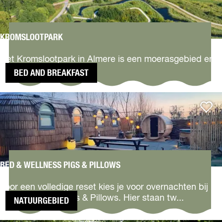
d
e
T
u
KROMSLOOTPARK
K
r
r
e
Het Kromslootpark in Almere is een moerasgebied en
o
l
een vogelrijk stadspark.
BED AND BREAKFAST
m
u
s
u
BED &
l
r
Voeg to
WELLNESS
o
PIGS &
o
PILLOWS
t
p
a
r
BED & WELLNESS PIGS & PILLOWS
B
k
e
Voor een volledige reset kies je voor overnachten bij
d
Bed & WellnessPigs & Pillows. Hier staan tw...
NATUURGEBIED
&
W