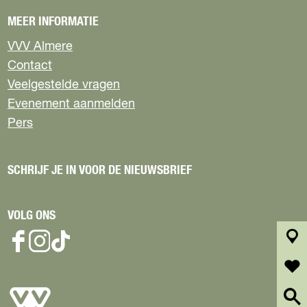
MEER INFORMATIE
VVV Almere
Contact
Veelgestelde vragen
Evenement aanmelden
Pers
SCHRIJF JE IN VOOR DE NIEUWSBRIEF
VOLG ONS
F
I
T
k
a
n
i
a
c
s
k
a
f
e
t
T
r
a