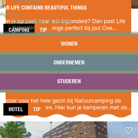
j
Workshops
p
B&B LIFE CONTAINS BEAUTIFUL THINGS
:
e
B
Agenda
&
Evenementen in Almere
Ben je op zoek naar iets bijzonders? Dan past Life
B
Kalender
Contains Beautiful Things perfect bij jou! Ove...
CAMPING
TIP
L
Terugblik
i
WONEN
NATUURCAMPING
f
Plan je bezoek
Voeg to
DE KEMPHAAN
e
Arrangementen
C
Overnachten
ONDERNEMEN
o
Bereikbaarheid
n
VVV Almere
t
STUDEREN
Reserveren
a
NATUURCAMPING DE KEMPHAAN
N
i
a
n
Plezier voor het hele gezin bij Natuurcamping de
t
s
Kemphaan in Almere. Hier kun je kamperen met de...
HOTEL
TIP
u
B
u
e
LEONARDO
r
a
Voeg to
HOTEL
c
u