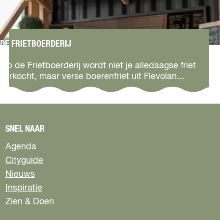
l
a
n
d
DE FRIETBOERDERIJ
D
e
Op de Frietboerderij wordt niet je alledaagse friet
F
verkocht, maar verse boerenfriet uit Flevolan...
r
i
e
t
b
SNEL NAAR
o
Agenda
e
r
Cityguide
d
Nieuws
e
Inspiratie
r
i
Zien & Doen
j