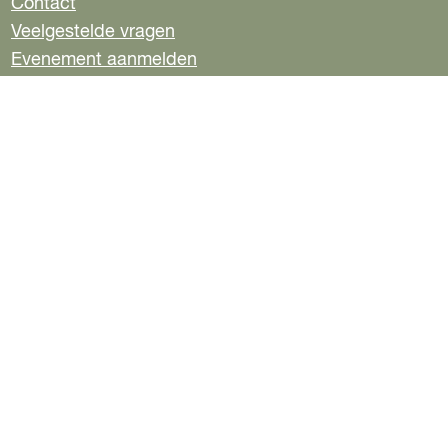
Contact
a
h
-
t
e
c
a
m
Veelgestelde vragen
e
n
e
t
a
e
Evenement aanmelden
b
s
i
r
Pers
o
A
l
t
o
p
a
k
p
a
SCHRIJF JE IN VOOR DE NIEUWSBRIEF
l
H
u
VOLG ONS
i
d
F
I
T
i
a
n
i
g
c
s
k
e
e
t
T
t
b
a
o
a
o
g
k
a
o
r
V
l
k
a
i
:
V
m
s