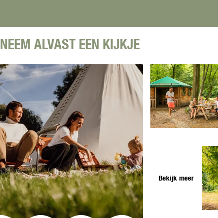
u
t
a
c
r
u
m
a
c
u
p
m
a
r
i
p
NEEM ALVAST EEN KIJKJE
m
c
n
i
p
a
g
n
i
m
d
g
n
p
e
d
g
i
K
e
d
n
e
K
e
g
m
e
K
d
p
m
e
e
h
p
O
m
K
a
h
p
p
e
a
a
e
h
m
n
a
n
a
p
Bekijk meer
n
p
a
h
o
n
a
p
a
u