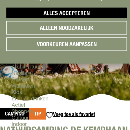
Cityguide
Samen genieten
menu
ALLES ACCEPTEREN
Groen en Duurzaam
V
Urban en Architectuur
ALLEEN NOODZAKELIJK
i
Stadsdelen
s
Highlights
i
Must Do's
VOORKEUREN AANPASSEN
t
Flevoland
A
l
Zien & Doen
m
Architectuur
e
Natuur
r
Fietsen
e
Wandelen
Kids
Eten en drinken
Actief
Shoppen
CAMPING
TIP
Voeg toe als favoriet
Voeg toe als favoriet
Cultuur
Indoor