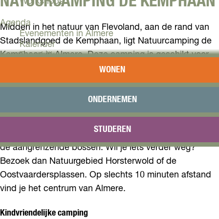
NATUURCAMPING DE KEMPHAAN
Workshops
Agenda
Midden in het natuur van Flevoland, aan de rand van
Evenementen in Almere
Stadslandgoed de Kemphaan, ligt Natuurcamping de
Kalender
Kemphaan in Almere. Deze camping is geschikt voor
Terugblik
jonge gezinnen, oudere echtparen, jonge stellen en
WONEN
Plan je bezoek
groepen die gezamenlijk een leuke periode willen
Arrangementen
doorbrengen in één van de bijzondere accommodaties.
Overnachten
ONDERNEMEN
Bereikbaarheid
VVV Almere
Geniet van een prachtig stukje natuur, maak heerlijke
STUDEREN
Reserveren
wandelingen of fietstochten over het landgoed en door
de aangrenzende bossen. Wil je iets verder weg?
Bezoek dan Natuurgebied Horsterwold of de
Oostvaardersplassen. Op slechts 10 minuten afstand
vind je het centrum van Almere.
Kindvriendelijke camping