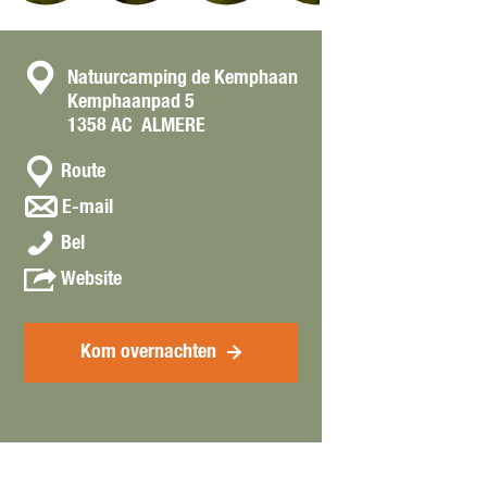
n
p
O
m
p
e
C
Natuurcamping de Kemphaan
e
t
Kemphaanpad 5
n
o
v
1358 AC
ALMERE
p
e
n
o
r
n
t
Route
p
g
a
a
u
n
E-mail
r
a
p
a
c
o
N
r
Bel
m
a
t
t
a
N
e
r
v
Website
e
t
a
t
N
a
a
u
t
v
a
n
f
u
u
e
t
N
Kom overnachten
b
r
u
r
u
a
e
c
r
g
u
t
e
a
c
r
r
u
l
m
a
o
c
u
d
p
m
t
a
r
i
i
p