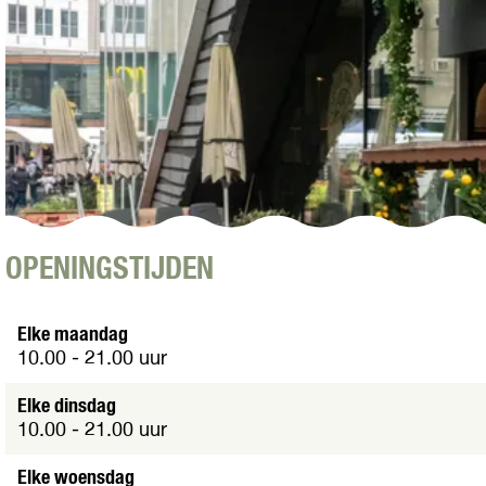
O
OPENINGSTIJDEN
p
e
n
Elke maandag
p
10.00 - 21.00 uur
o
p
Elke dinsdag
u
10.00 - 21.00 uur
p
m
Elke woensdag