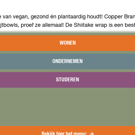
ie van vegan, gezond én plantaardig houdt! Copper Bran
jtbowls, proef ze allemaal! De Shiitake wrap is een bes
 Canada. De Canadese keuken heeft kenmerken van aller
WONEN
rechten passeren daar de revue en dat proef je! Nu ook
ONDERNEMEN
STUDEREN
Bekijk hier het menu: