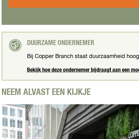
r
p
o
B
e
p
r
r
p
a
B
e
n
r
r
c
a
B
h
DUURZAME ONDERNEMER
n
r
c
a
Bij Copper Branch staat duurzaamheid hoog 
h
n
c
Bekijk hoe deze ondernemer bijdraagt aan een mo
h
NEEM ALVAST EEN KIJKJE