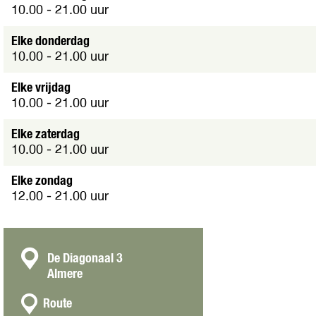
e
10.00 - 21.00 uur
t
v
Elke donderdag
e
10.00 - 21.00 uur
r
g
Elke vrijdag
r
10.00 - 21.00 uur
o
t
Elke zaterdag
e
10.00 - 21.00 uur
a
f
Elke zondag
b
12.00 - 21.00 uur
e
e
l
d
C
De Diagonaal 3
i
Almere
o
n
n
n
g
Route