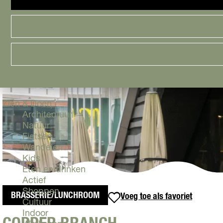
Cityguide
Samen genieten
menu
Groen en Duurzaam
Urban en Architectuur
Stadsdelen
Highlights
Must Do's
Flevoland
Zien & Doen
Architectuur
Natuur
Fietsen
Wandelen
Kids
Eten en drinken
Actief
Shoppen
BRASSERIE/LUNCHROOM
Voeg toe als favoriet
Voeg toe als favoriet
Cultuur
Indoor