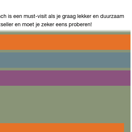
ch is een must-visit als je graag lekker en duurzaam
tseller en moet je zeker eens proberen!
lei culturen en dat zie je ook terug in het
 in Almere!