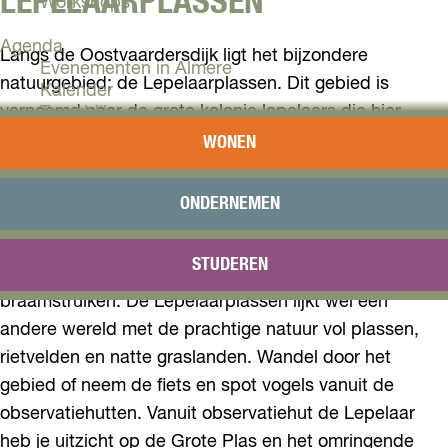
LEPELAARPLASSEN
Workshops
Agenda
Langs de Oostvaardersdijk ligt het bijzondere
Evenementen in Almere
natuurgebied; de Lepelaarplassen. Dit gebied is
Kalender
vernoemd naar de grote kolonie lepelaars die hier
Terugblik
sinds de jaren zeventig leven. Het is een echt
WONEN
Plan je bezoek
vogelparadijs met ruim driehonderd soorten vogels. Zo
Arrangementen
zijn hier ook de fuut, de grote zilverreiger, de dodaars
Overnachten
ONDERNEMEN
Bereikbaarheid
en de aalscholver gespot.
VVV Almere
STUDEREN
Reserveren
Loop tussen de velden vol riet, wilgenbossen en
braamstruiken. De Lepelaarplassen lijkt wel een
andere wereld met de prachtige natuur vol plassen,
rietvelden en natte graslanden. Wandel door het
gebied of neem de fiets en spot vogels vanuit de
observatiehutten. Vanuit observatiehut de Lepelaar
heb je uitzicht op de Grote Plas en het omringende