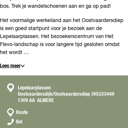
bos. Trek je wandelschoenen aan en ga op pad!
Het voormalige werkeiland aan het Oostvaardersdiep
is een goed startpunt voor je bezoek aan de
Lepelaarplassen. Het bezoekerscentrum van Het
Flevo-landschap is voor langere tijd gesloten omdat
het wordt …
Lees meer
C
Lepelaarplassen
Oostvaardersdijk/Oostvaardersdiep 365322449
o
1309 AA
ALMERE
n
n
t
Route
a
a
L
Bel
a
e