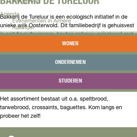
BAKKERIJ DE TURELUUR
Workshops
Agenda
Bakkerij de Tureluur is een ecologisch initiatief in de
Evenementen in Almere
unieke wijk Oosterwold. Dit familiebedrijf is gehuisvest
Kalender
in een fraai duurzaam, houten gebouw geïsoleerd met
Terugblik
strobalen.
WONEN
Plan je bezoek
Arrangementen
Alle producten worden hier volledig zelf gemaakt met
Overnachten
ONDERNEMEN
pure grondstoffen en dagelijks vers aangeboden.
Bereikbaarheid
VVV Almere
Robuuste desembroden van diverse graansoorten en
STUDEREN
Reserveren
baguettes vormen de basis van het assortiment.
Het assortiment bestaat uit o.a. speltbrood,
tarwebrood, crossaints, baguettes. Kom langs en
probeer het zelf!