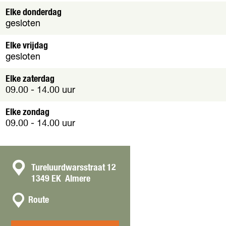
a
v
Elke donderdag
f
e
gesloten
b
r
e
g
Elke vrijdag
e
r
gesloten
l
o
d
t
Elke zaterdag
i
e
09.00 - 14.00 uur
n
a
g
f
Elke zondag
B
b
09.00 - 14.00 uur
a
e
k
e
k
l
e
d
C
Tureluurdwarsstraat 12
r
i
1349 EK
Almere
i
o
n
j
n
n
g
Route
d
a
b
t
e
a
t
T
a