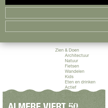
Cityguide
Samen genieten
menu
Groen en Duurzaam
Urban en Architectuu
Stadsdelen
Highlights
Must Do's
Flevoland
Zien & Doen
Architectuur
Natuur
Fietsen
Wandelen
Kids
Eten en drinken
Actief
Shoppen
Cultuur
Indoor
ALMERE VIERT 50