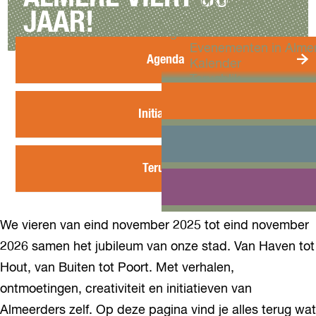
Workshops
JAAR!
Agenda
Evenementen in Alme
Agenda
Kalender
Terugblik
A
g
Plan je bezoek
Initiatieven
e
Arrangementen
n
Overnachten
I
d
Bereikbaarheid
n
a
Terugblik
VVV Almere
i
Reserveren
t
T
i
e
a
We vieren van eind november 2025 tot eind november
r
t
u
2026 samen het jubileum van onze stad. Van Haven tot
i
g
Hout, van Buiten tot Poort. Met verhalen,
e
b
v
ontmoetingen, creativiteit en initiatieven van
l
e
i
Almeerders zelf. Op deze pagina vind je alles terug wat
n