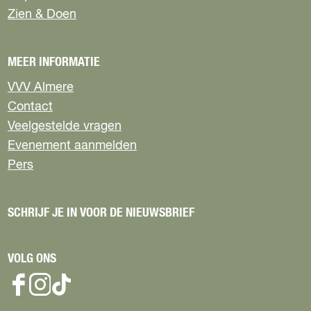
Zien & Doen
MEER INFORMATIE
VVV Almere
Contact
Veelgestelde vragen
Evenement aanmelden
Pers
SCHRIJF JE IN VOOR DE NIEUWSBRIEF
VOLG ONS
F
I
T
a
n
i