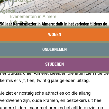
Workshops
Agenda
Evenementen in Almere
Kalender
50 jaar kermisplezier in Almere: duik in het verleden tijdens de
Terugblik
Almeerse Kermis
WONEN
Plan je bezoek
Arrangementen
Dit jubileumjaar draait niet alleen om attracties,
Overnachten
ONDERNEMEN
oliebollen en een avondje uit, het is ook een kans om
Bereikbaarheid
even terug te blikken. Verspreid over de kermis hangen
VVV Almere
STUDEREN
Reserveren
grote doeken met historische foto's, rechtstreeks uit
het Stadsarchief Almere. Beelden die laten zien hoe de
kermis er vijf, tien, twintig jaar geleden uitzag.
Je ziet er nostalgische attracties op die allang
verdwenen zijn, oude kramen, en bezoekers uit heel
andere tijden, maar met precies hetzelfde plezier op