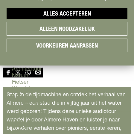
Cityguide
PODWALK ALMERE
Samen genieten
menu
ALLES ACCEPTEREN
Groen en Duurzaam
HAVEN
V
Urban en Architectuur
ALLEEN NOODZAKELIJK
i
Stadsdelen
s
Highlights
1 uur 30 minuten
(2,7 km)
i
Must Do's
VOORKEUREN AANPASSEN
t
Voeg toe als favoriet
Flevoland
Voeg toe als favoriet
Download route
|
|
A
Deel deze route
l
Zien & Doen
m
Architectuur
e
Natuur
D
D
D
D
r
Fietsen
e
Wandelen
e
e
e
e
Stap in de tijdmachine en ontdek het verhaal van
Kids
Eten en drinken
Almere – een stad die in vijftig jaar uit het water
e
e
e
e
Actief
werd geboren! Tijdens deze unieke audiotour
Shoppen
l
l
l
l
wandel je door Almere Haven en luister je naar
Cultuur
bijzondere verhalen over pioniers, eerste keren,
Indoor
d
d
d
d