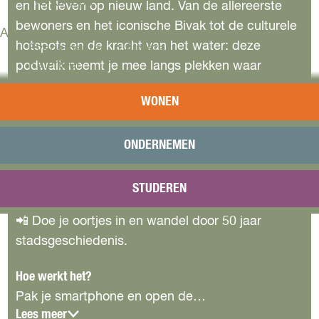
Workshops
en het leven op nieuw land. Van de allereerste
e
e
e
e
bewoners en het iconische Bivak tot de culturele
Agenda
hotspots en de kracht van het water: deze
Evenementen in Almere
z
z
z
z
Kalender
podwalk neemt je mee langs plekken waar
Terugblik
geschiedenis voelbaar is. Laat je verrassen door
e
e
e
e
WONEN
herinneringen, weetjes en persoonlijke verhalen
Plan je bezoek
p
p
p
p
op locaties waar Almere begon!
Arrangementen
Overnachten
ONDERNEMEN
a
a
a
a
Bereikbaarheid
🟢 Startpunt: Museumwoning aan de Schoolwerf
VVV Almere
68
g
g
g
g
STUDEREN
Reserveren
🎙 Luister, kijk en beleef Almere als nooit tevoren!
i
i
i
i
📲 Doe je oortjes in en wandel door 50 jaar
stadsgeschiedenis.
n
n
n
n
a
a
a
a
Hoe werkt het?
Pak je smartphone en open de…
o
o
o
o
Lees meer