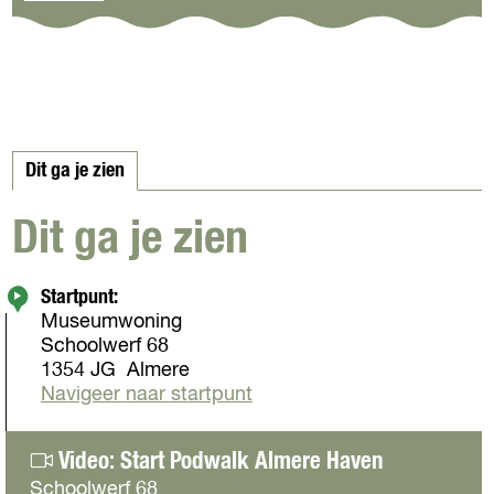
p
p
p
p
F
X
W
e
a
h
-
Dit ga je zien
c
a
m
e
t
a
Dit ga je zien
b
s
i
Startpunt:
o
A
l
Museumwoning
Schoolwerf 68
o
p
1354 JG
Almere
Navigeer naar startpunt
k
p
1
Video: Start Podwalk Almere Haven
Schoolwerf 68