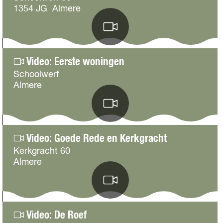
1354 JG
Almere
V
i
d
2
e
Video: Eerste woningen
o
Schoolwerf
:
Almere
S
t
V
a
i
r
d
3
t
e
Video: Goede Rede en Kerkgracht
P
o
Kerkgracht 60
o
:
Almere
d
E
w
e
V
a
r
i
l
s
d
4
k
t
e
Video: De Roef