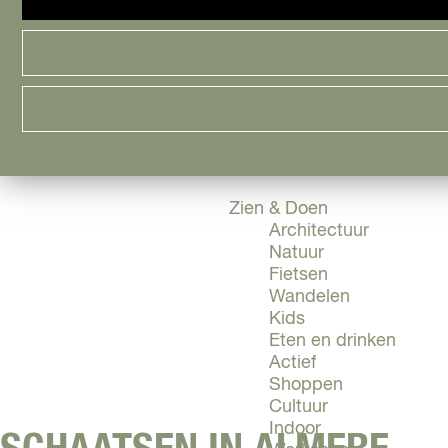
Cityguide
Samen genieten
menu
Groen en Duurzaam
Urban en Architectuu
Stadsdelen
Highlights
Must Do's
Flevoland
Zien & Doen
Architectuur
Natuur
Fietsen
Wandelen
Kids
Eten en drinken
Actief
Shoppen
Cultuur
Indoor