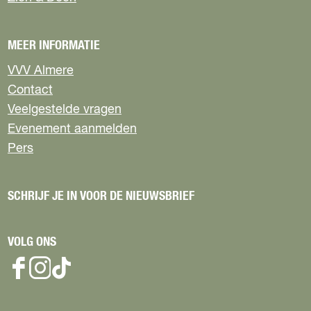
o
o
o
o
p
p
p
p
F
X
W
e
MEER INFORMATIE
a
h
-
c
a
m
VVV Almere
e
t
a
Contact
b
s
i
Veelgestelde vragen
o
A
l
Evenement aanmelden
o
p
k
p
Pers
SCHRIJF JE IN VOOR DE NIEUWSBRIEF
VOLG ONS
F
I
T
a
n
i
c
s
k