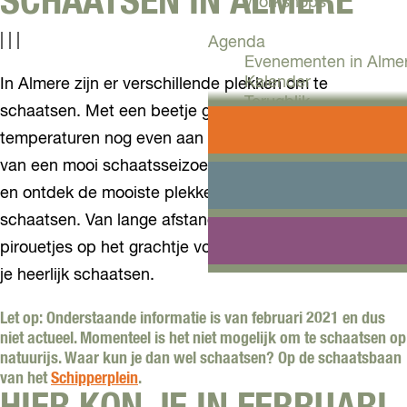
SCHAATSEN IN ALMERE
Workshops
|
|
|
Agenda
Evenementen in Alme
Kalender
In Almere zijn er verschillende plekken om te
Terugblik
schaatsen. Met een beetje geluk houden de winterse
temperaturen nog even aan en kunnen we genieten
Plan je bezoek
Arrangementen
van een mooi schaatsseizoen. Haal je ijzers uit het vet
Overnachten
en ontdek de mooiste plekken in Almere om te
Bereikbaarheid
schaatsen. Van lange afstanden in de natuur tot
VVV Almere
Reserveren
pirouetjes op het grachtje voor de deur. In Almere kun
je heerlijk schaatsen.
Let op: Onderstaande informatie is van februari 2021 en dus
niet actueel. Momenteel is het niet mogelijk om te schaatsen op
natuurijs. Waar kun je dan wel schaatsen? Op de schaatsbaan
van het
Schipperplein
.