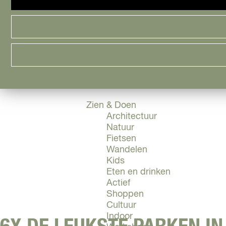
Cityguide
Samen genieten
menu
Groen en Duurzaam
Urban en Architectuur
Stadsdelen
Highlights
Must Do's
Flevoland
Zien & Doen
Architectuur
Natuur
Fietsen
Wandelen
Kids
Eten en drinken
Actief
Shoppen
Cultuur
Indoor