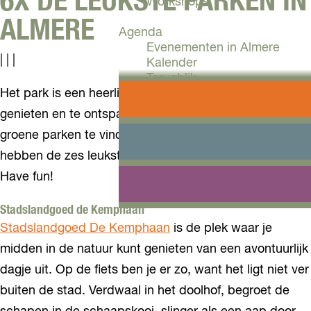
6X DE LEUKSTE PARKEN IN
Workshops
ALMERE
Agenda
Evenementen in Almere
|
|
|
Kalender
Terugblik
Het park is een heerlijke plek om van het weer te
Plan je bezoek
genieten en te ontspannen. Door heel Almere zijn
Arrangementen
groene parken te vinden. Wij helpen je een handje en
Overnachten
Bereikbaarheid
hebben de zes leukste alvast voor je op een rij gezet.
VVV Almere
Have fun!
Reserveren
Stadslandgoed de Kemphaan
Stadslandgoed De Kemphaan
is de plek waar je
midden in de natuur kunt genieten van een avontuurlijk
dagje uit. Op de fiets ben je er zo, want het ligt niet ver
buiten de stad. Verdwaal in het doolhof, begroet de