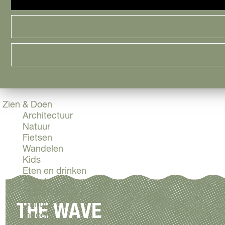
Cityguide
Samen genieten
menu
Groen en Duurzaam
Urban en Architectuur
Stadsdelen
Highlights
Must Do's
Flevoland
Zien & Doen
Architectuur
Natuur
Fietsen
Wandelen
Kids
Eten en drinken
Actief
Shoppen
Cultuur
THE WAVE
Indoor