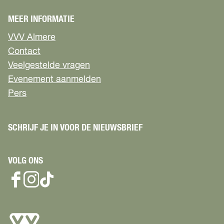
MEER INFORMATIE
VVV Almere
Contact
Veelgestelde vragen
Evenement aanmelden
Pers
SCHRIJF JE IN VOOR DE NIEUWSBRIEF
VOLG ONS
F
I
T
a
n
i
c
s
k
e
t
T