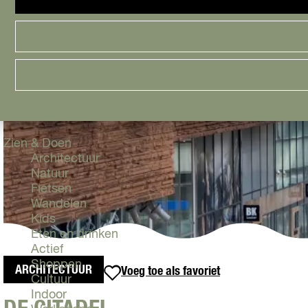
Cityguide
Samen genieten
menu
Groen en Duurzaam
Urban en Architectuur
Stadsdelen
Highlights
Must Do's
Flevoland
Zien & Doen
Architectuur
Natuur
Fietsen
Wandelen
Kids
Eten en drinken
Actief
Shoppen
ARCHITECTUUR
Voeg toe als favoriet
Voeg toe als favoriet
Cultuur
Indoor