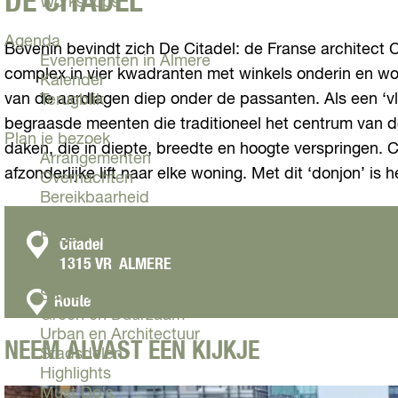
DE CITADEL
Workshops
Agenda
Bovenin bevindt zich De Citadel: de Franse architect C
Evenementen in Almere
complex in vier kwadranten met winkels onderin en wo
Kalender
van de aardlagen diep onder de passanten. Als een ‘vl
Terugblik
begraasde meenten die traditioneel het centrum van d
Plan je bezoek
daken, die in diepte, breedte en hoogte verspringen. 
Arrangementen
afzonderlijke lift naar elke woning. Met dit ‘donjon’ i
Overnachten
Bereikbaarheid
VVV Almere
Reserveren
C
Citadel
1315 VR
ALMERE
o
Cityguide
n
Samen genieten
n
Route
Groen en Duurzaam
a
t
Urban en Architectuur
a
a
NEEM ALVAST EEN KIJKJE
Stadsdelen
r
c
Highlights
D
Must Do's
t
e