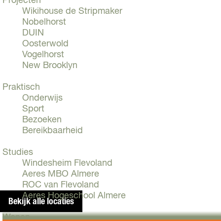
Projecten
d
Wikihouse de Stripmaker
i
Nobelhorst
n
DUIN
g
Oosterwold
C
Vogelhorst
i
New Brooklyn
t
a
Praktisch
d
Onderwijs
e
Sport
l
Bezoeken
A
Bereikbaarheid
l
m
Studies
e
Windesheim Flevoland
r
Aeres MBO Almere
e
ROC van Flevoland
Aeres Hogeschool Almere
Bekijk alle locaties
Wonen