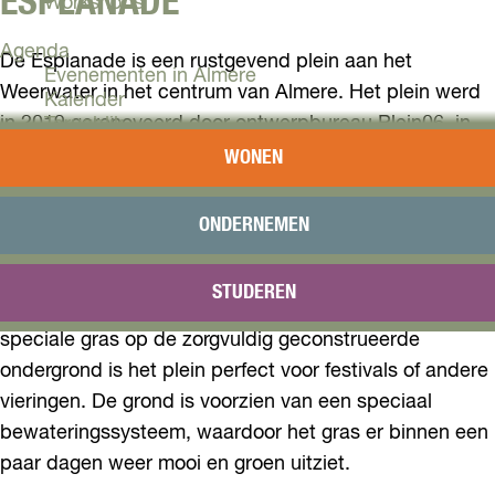
ESPLANADE
Workshops
Agenda
De Esplanade is een rustgevend plein aan het
Evenementen in Almere
Weerwater in het centrum van Almere. Het plein werd
Kalender
in 2019 gerenoveerd door ontwerpbureau Plein06, in
Terugblik
opdracht van de gemeente.
WONEN
Plan je bezoek
Arrangementen
Esplanade draagt bij aan de vergroening van de stad.
Overnachten
ONDERNEMEN
Bereikbaarheid
Dit is een heerlijke plek om tussen het winkelen door
VVV Almere
even rust te nemen. Bezoekers komen wandelend of
STUDEREN
Reserveren
op de fiets, om te genieten aan de waterkant. Door het
speciale gras op de zorgvuldig geconstrueerde
ondergrond is het plein perfect voor festivals of andere
vieringen. De grond is voorzien van een speciaal
bewateringssysteem, waardoor het gras er binnen een
paar dagen weer mooi en groen uitziet.