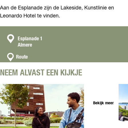
Aan de Esplanade zijn de Lakeside, Kunstlinie en
Leonardo Hotel te vinden.
C
Esplanade 1
Almere
o
n
n
Route
a
t
a
a
NEEM ALVAST EEN KIJKJE
r
c
E
t
s
p
l
Bekijk meer
a
n
a
d