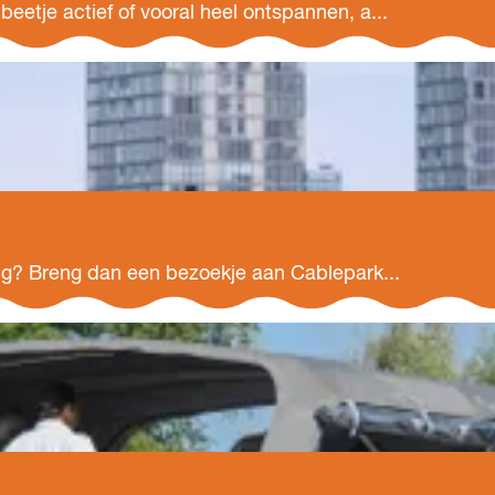
beetje actief of vooral heel ontspannen, a...
ging? Breng dan een bezoekje aan Cablepark...