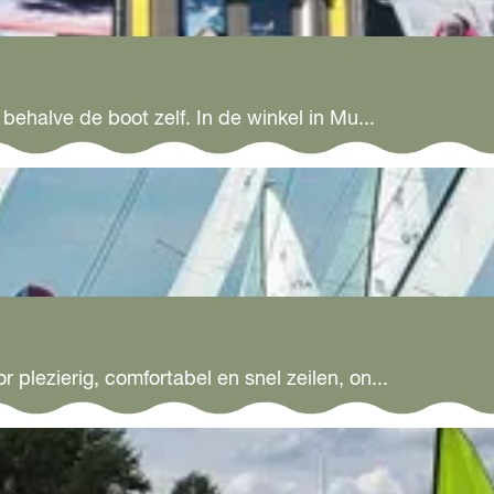
 behalve de boot zelf. In de winkel in Mu...
 plezierig, comfortabel en snel zeilen, on...