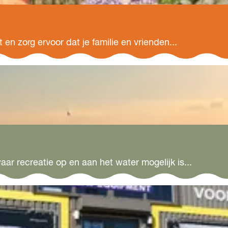
en zorg ervoor dat je familie en vrienden...
r recreatie op en aan het water mogelijk is...