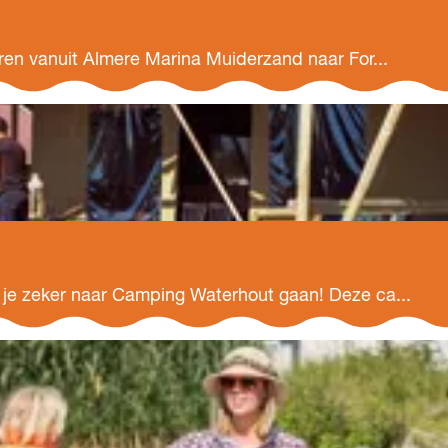
ren vanuit Almere Marina Muiderzand naar For...
 je zeker naar Camping Waterhout gaan! Deze ca...