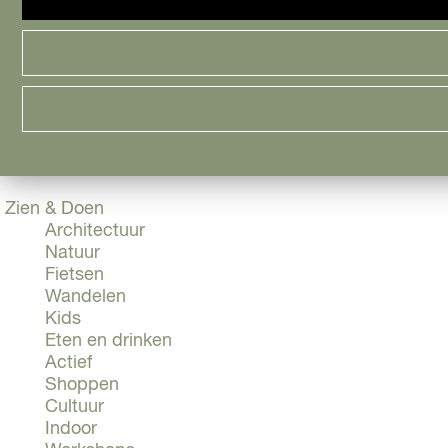
Cityguide
Samen genieten
menu
Groen en Duurzaam
Urban en Architectuur
Stadsdelen
Highlights
Must Do's
Flevoland
Zien & Doen
Architectuur
Natuur
Fietsen
Wandelen
Kids
Eten en drinken
Actief
Shoppen
Cultuur
Indoor