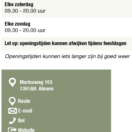
t
Elke zaterdag
e
09.30 - 20.00 uur
a
f
Elke zondag
b
09.30 - 20.00 uur
e
e
Let op: openingstijden kunnen afwijken tijdens feestdagen
l
d
Openingstijden kunnen iets langer zijn bij goed weer
i
n
g
S
C
Marinaweg 163
a
1361AH
Almere
o
i
n
n
l
Route
a
-
t
n
E-mail
a
T
a
a
S
r
o
Bel
a
c
a
S
d
r
v
Website