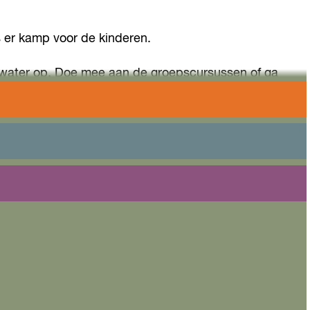
s er kamp voor de kinderen.
 water op. Doe mee aan de groepscursussen of ga