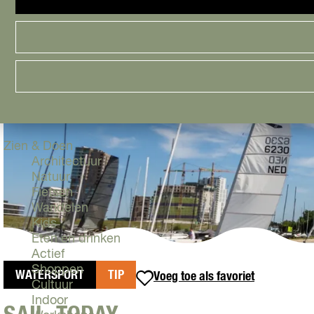
Cityguide
Samen genieten
menu
Groen en Duurzaam
Urban en Architectuur
Stadsdelen
Highlights
Must Do's
Flevoland
Zien & Doen
Architectuur
Natuur
Fietsen
Wandelen
Kids
Eten en drinken
Actief
Shoppen
WATERSPORT
TIP
Voeg toe als favoriet
Voeg toe als favoriet
Cultuur
Indoor