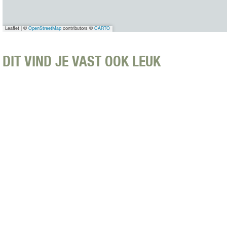
Leaflet
|
©
OpenStreetMap
contributors ©
CARTO
DIT VIND JE VAST OOK LEUK