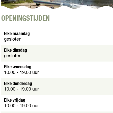
O
OPENINGSTIJDEN
p
e
n
Elke maandag
p
gesloten
o
p
Elke dinsdag
u
gesloten
p
m
Elke woensdag
e
10.00 - 19.00 uur
t
v
Elke donderdag
e
10.00 - 19.00 uur
r
g
Elke vrijdag
r
10.00 - 19.00 uur
o