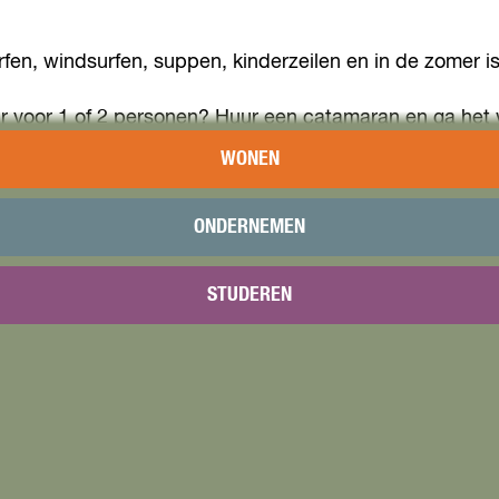
urfen, windsurfen, suppen, kinderzeilen en in de zomer i
ur voor 1 of 2 personen? Huur een catamaran en ga het
WONEN
kinderfeestje te vieren.
ONDERNEMEN
STUDEREN