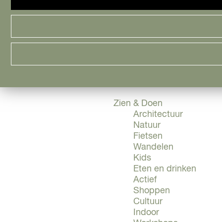
Cityguide
Samen genieten
menu
Groen en Duurzaam
Urban en Architectuu
Stadsdelen
Highlights
Must Do's
Flevoland
Zien & Doen
Architectuur
Natuur
Fietsen
Wandelen
Kids
Eten en drinken
Actief
Shoppen
Cultuur
Indoor