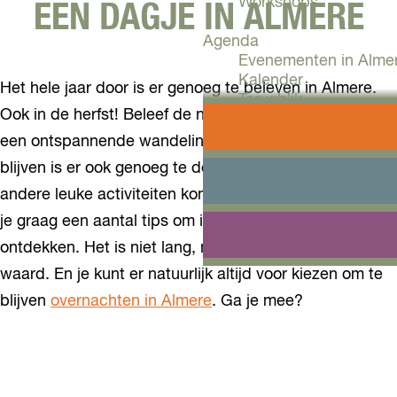
Workshops
EEN DAGJE IN ALMERE
Agenda
Evenementen in Alme
Kalender
Het hele jaar door is er genoeg te beleven in Almere.
Terugblik
Ook in de herfst! Beleef de natuur op de fiets of maak
Plan je bezoek
een ontspannende wandeling. Voor zij die liever binnen
Arrangementen
blijven is er ook genoeg te doen! Aan cultuur, winkels of
Overnachten
andere leuke activiteiten kom je niet tekort. Wij geven
Bereikbaarheid
VVV Almere
je graag een aantal tips om in 24 uur Almere te
Reserveren
ontdekken. Het is niet lang, maar zeker de moeite
waard. En je kunt er natuurlijk altijd voor kiezen om te
blijven
overnachten in Almere
. Ga je mee?