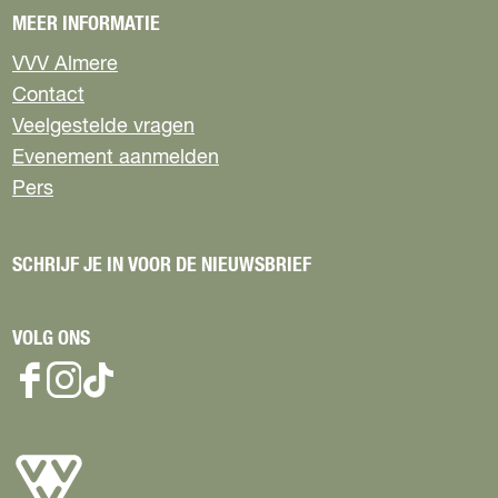
MEER INFORMATIE
VVV Almere
Contact
Veelgestelde vragen
Evenement aanmelden
Pers
SCHRIJF JE IN VOOR DE NIEUWSBRIEF
VOLG ONS
F
I
T
a
n
i
c
s
k
e
t
T
b
a
o