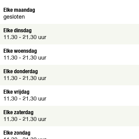
e
t
n
Elke maandag
v
p
gesloten
e
o
r
p
Elke dinsdag
g
u
11.30 - 21.30 uur
r
p
o
m
Elke woensdag
t
e
11.30 - 21.30 uur
e
t
a
v
Elke donderdag
f
e
11.30 - 21.30 uur
b
r
e
g
Elke vrijdag
e
r
11.30 - 21.30 uur
l
o
d
t
Elke zaterdag
i
e
11.30 - 21.30 uur
n
a
g
f
Elke zondag
L
b