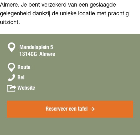
Almere. Je bent verzekerd van een geslaagde
gelegenheid dankzij de unieke locatie met prachtig
uitzicht.
C
Mandelaplein 5
1314CG
Almere
o
n
n
Route
a
t
L
Bel
a
a
o
r
v
Website
e
c
L
a
t
t
o
n
j
e
L
Reserveer een tafel
e
t
o
A
j
e
l
e
t
m
A
j
e