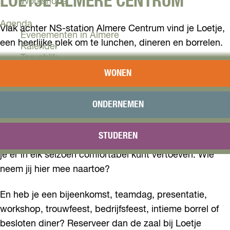
LOETJE ALMERE CENTRUM
Workshops
Agenda
Vlak achter NS-station Almere Centrum vind je Loetje,
Evenementen in Almere
een heerlijke plek om te lunchen, dineren en borrelen.
Kalender
Terugblik
Loetje Almere, gevestigd in het Martinez-gebouw aan
WONEN
Plan je bezoek
het Mandelaplein, is een restaurant waar je gezellig
Arrangementen
kunt genieten van een hapje en een drankje. De
Overnachten
ONDERNEMEN
buitenkant van het gebouw oogt strak en modern,
Bereikbaarheid
VVV Almere
maar binnen stap je in een warme, gastvrije omgeving
STUDEREN
Reserveren
dankzij de warme kleuren. Het terras is overdekt, zodat
je er in elk seizoen comfortabel kunt vertoeven. Wie
neem jij hier mee naartoe?
En heb je een bijeenkomst, teamdag, presentatie,
workshop, trouwfeest, bedrijfsfeest, intieme borrel of
besloten diner? Reserveer dan de zaal bij Loetje