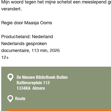
Mijn woord tegen het mijne schetst een meeslepend g
verandert.
Regie door Maasja Ooms
Productieland: Nederland
Nederlands gesproken
documentaire, 113 min, 2026
12+
C
De Nieuwe Bibliotheek Buiten
Baltimoreplein 112
o
1334KA
Almere
n
n
t
Route
a
a
a