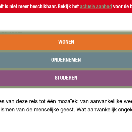
eit is niet meer beschikbaar. Bekijk het
actuele aanbod
voor de b
MIJNE
WONEN
n horen en een revolutionair andere behandeling onder
ONDERNEMEN
n ze? Waarom zijn ze zo vijandig? Wat willen ze eigenli
emmen. Wie zijn ze? Waarom zijn ze er? Wat willen ze? 
STUDEREN
nkomen.
s van deze reis tot één mozaïek: van aanvankelijke wee
ismen van de menselijke geest. Wat aanvankelijk ongel