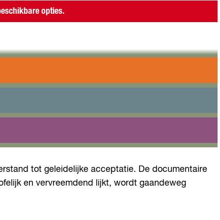
eschikbare opties.
gaan: een psychiater nodigt de stemmen uit om zelf
jk?
Stap voor stap ontvouwt zich een intens en zorgvuldig
rstand tot geleidelijke acceptatie. De documentaire
ofelijk en vervreemdend lijkt, wordt gaandeweg