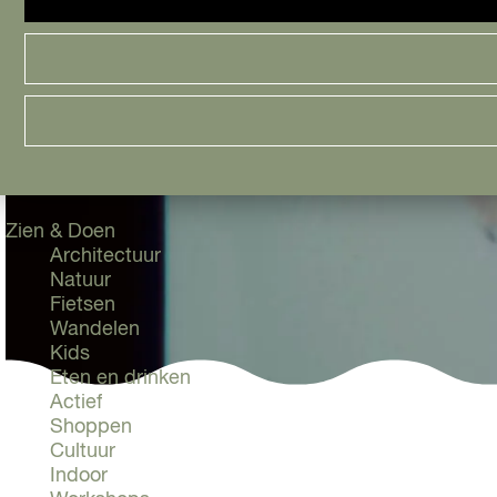
Cityguide
Samen genieten
menu
Groen en Duurzaam
Urban en Architectuur
Stadsdelen
Highlights
Must Do's
Flevoland
Zien & Doen
Architectuur
Natuur
Fietsen
Wandelen
Kids
Eten en drinken
Actief
Shoppen
Cultuur
Indoor