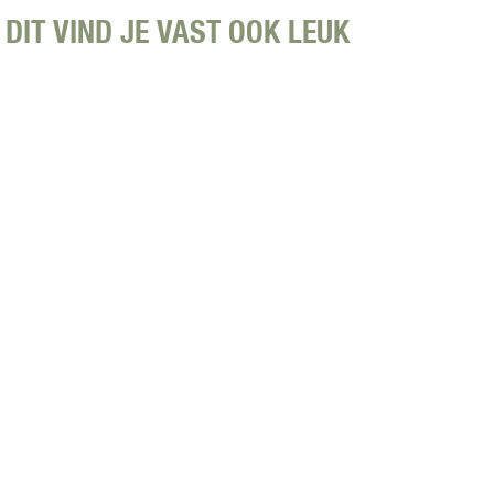
t
m
DIT VIND JE VAST OOK LEUK
i
j
n
e