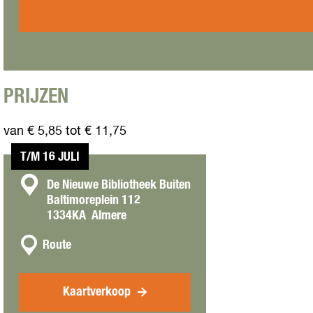
c
r
t
D
o
c
u
:
PRIJZEN
M
i
van € 5,85 tot € 11,75
j
n
T/M 16 JULI
w
o
C
De Nieuwe Bibliotheek Buiten
o
Baltimoreplein 112
o
r
1334KA
Almere
d
n
t
n
t
Route
e
a
a
g
a
c
e
r
Kaartverkoop
n
t
D