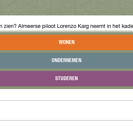
len zien? Almeerse piloot Lorenzo Karg neemt in het kad
boven Almere. Volg de instructies op het Instagramacc
WONEN
waar je rekening mee moet houden wanneer je wordt ge
ONDERNEMEN
VOORWAARDEN
STUDEREN