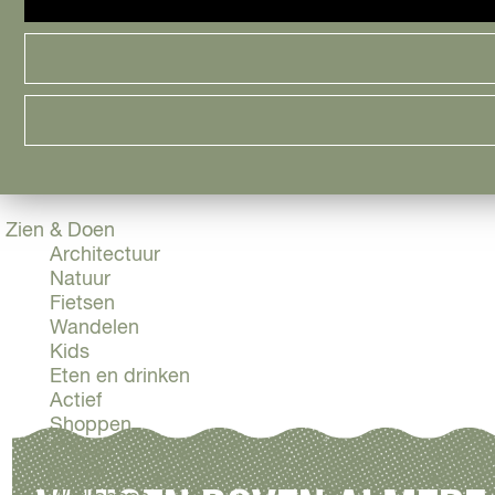
Cityguide
Samen genieten
menu
Groen en Duurzaam
Urban en Architectuur
Stadsdelen
Highlights
Must Do's
Flevoland
Zien & Doen
Architectuur
Natuur
Fietsen
Wandelen
Kids
Eten en drinken
Actief
Shoppen
Cultuur
Indoor