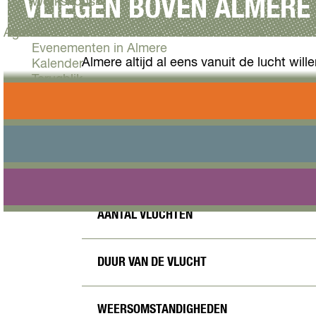
VLIEGEN BOVEN ALMERE
Workshops
Agenda
Evenementen in Almere
Almere altijd al eens vanuit de lucht wil
Kalender
Terugblik
Almeerders mee op een bijzondere tocht 
doen. Hieronder vind je de voorwaarden 
Plan je bezoek
Arrangementen
Overnachten
Bereikbaarheid
VVV Almere
Reserveren
AANTAL VLUCHTEN
DUUR VAN DE VLUCHT
WEERSOMSTANDIGHEDEN