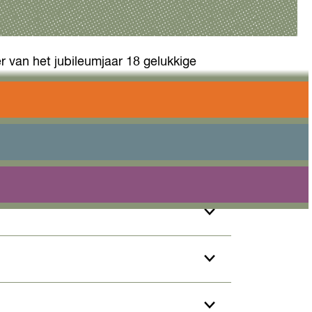
er van het jubileumjaar 18 gelukkige
ount van Visit Almere om mee te
selecteerd als winnaar. Veel succes!