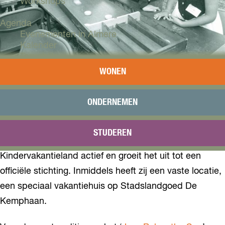
Workshops
Agenda
Evenementen in Almere
Kalender
Terugblik
WONEN
Plan je bezoek
In 1995 organiseert ‘Kindervakantieland’ voor het eerst
Arrangementen
een vakantieweek. Kinderen uit een gezin met een
Overnachten
ONDERNEMEN
kleine beurs kunnen zich een week lang vermaken in
Bereikbaarheid
VVV Almere
hun eigen stad. Vrijwilligers helpen mee om het tot een
STUDEREN
Reserveren
gezellig en actief samenzijn te maken. Sinds 1986 is
Kindervakantieland actief en groeit het uit tot een
officiële stichting. Inmiddels heeft zij een vaste locatie,
een speciaal vakantiehuis op Stadslandgoed De
Kemphaan.