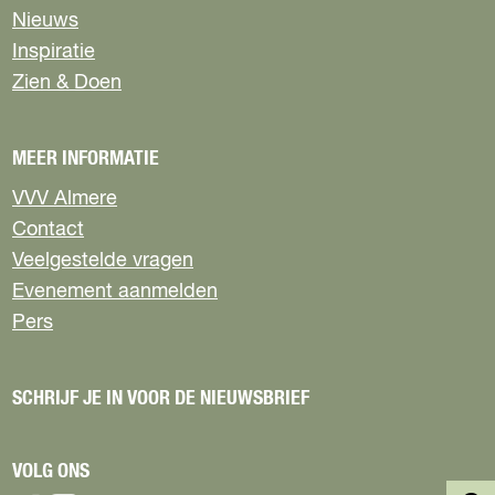
g
g
g
g
Nieuws
i
i
i
i
n
n
n
n
Inspiratie
a
a
a
a
Zien & Doen
o
o
o
o
p
p
p
p
F
X
W
e
MEER INFORMATIE
a
h
-
c
a
m
VVV Almere
e
t
a
Contact
b
s
i
Veelgestelde vragen
o
A
l
Evenement aanmelden
o
p
k
p
Pers
SCHRIJF JE IN VOOR DE NIEUWSBRIEF
VOLG ONS