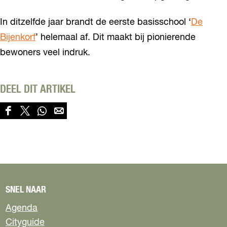
In ditzelfde jaar brandt de eerste basisschool ‘
De
Bijenkorf
’ helemaal af. Dit maakt bij pionierende
bewoners veel indruk.
DEEL DIT ARTIKEL
D
D
D
D
e
e
e
e
e
e
e
e
l
l
l
l
d
d
d
d
e
e
e
e
z
z
z
z
SNEL NAAR
e
e
e
e
p
p
p
p
Agenda
a
a
a
a
Cityguide