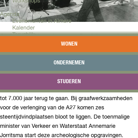
Workshops
Agenda
Evenementen in Almere
Kalender
Terugblik
Op 5 mei 1993 barst het eerste Bevrijdingspopfestival
WONEN
los aan de oever van het Weerwater. Tot op heden is
Plan je bezoek
het een populair muziekfestival dat elk jaar terugkeert.
Arrangementen
Overnachten
ONDERNEMEN
Nu bekend als Bevrijdingsfestival Flevoland.
Bereikbaarheid
VVV Almere
Dit jaar blijkt tevens dankzij een
archeologische
STUDEREN
Reserveren
opgraving
van belang; sporen van ‘Almeerders’ blijken
tot 7.000 jaar terug te gaan. Bij graafwerkzaamheden
voor de verlenging van de A27 komen zes
steentijdvindplaatsen bloot te liggen. De toenmalige
minister van Verkeer en Waterstaat Annemarie
Jorritsma start deze archeologische opgravingen.