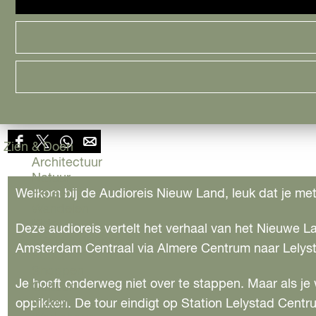
Cityguide
AUDIOTOUR - TREINREIS 
Samen genieten
menu
Groen en Duurzaam
Urban en Architectuur
(106,7 km)
Stadsdelen
Highlights
Voeg toe als favoriet
Voeg toe als favoriet
Download route
|
|
Must Do's
Deel deze route
Flevoland
Zien & Doen
D
D
D
D
Architectuur
Natuur
e
e
e
e
Welkom bij de Audioreis Nieuw Land, leuk dat je me
Fietsen
Wandelen
e
e
e
e
Kids
Deze audioreis vertelt het verhaal van het Nieuwe La
Eten en drinken
Amsterdam Centraal via Almere Centrum naar Lelys
l
l
l
l
Actief
Shoppen
d
d
d
d
Je hoeft onderweg niet over te stappen. Maar als je 
Cultuur
Indoor
oppikken. De tour eindigt op Station Lelystad Centr
e
e
e
e