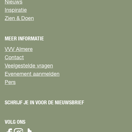
Nieuws
a
a
a
a
g
g
g
g
Inspiratie
i
i
i
i
Zien & Doen
n
n
n
n
a
a
a
a
o
o
o
o
MEER INFORMATIE
p
p
p
p
F
X
W
e
VVV Almere
a
h
-
Contact
c
a
m
Veelgestelde vragen
e
t
a
Evenement aanmelden
b
s
i
o
A
l
Pers
o
p
k
p
SCHRIJF JE IN VOOR DE NIEUWSBRIEF
VOLG ONS