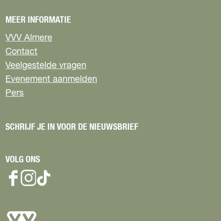
o
a
MEER INFORMATIE
c
e
VVV Almere
Contact
A
Veelgestelde vragen
Evenement aanmelden
m
Pers
e
e
SCHRIJF JE IN VOOR DE NIEUWSBRIEF
VOLG ONS
F
I
T
a
n
i
c
s
k
e
t
T