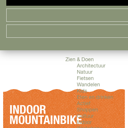
Cityguide
Samen genieten
menu
Groen en Duurzaam
Urban en Architectuu
Stadsdelen
Highlights
Must Do's
Flevoland
Zien & Doen
Architectuur
Natuur
Fietsen
Wandelen
Kids
Eten en drinken
Actief
INDOOR
Shoppen
Cultuur
MOUNTAINBIKE
Indoor