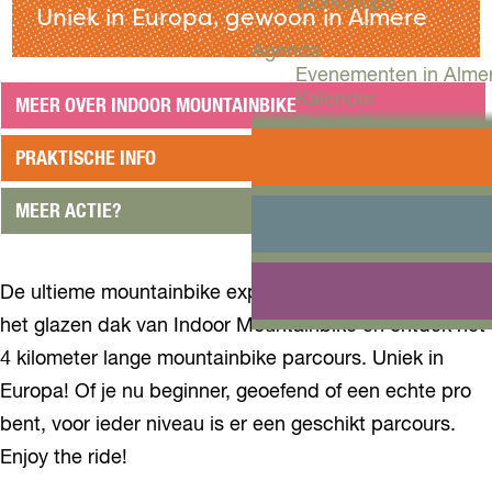
Workshops
Uniek in Europa, gewoon in Almere
Agenda
Evenementen in Alme
Kalender
MEER OVER INDOOR MOUNTAINBIKE
Terugblik
PRAKTISCHE INFO
Plan je bezoek
Arrangementen
MEER ACTIE?
Overnachten
Bereikbaarheid
VVV Almere
De ultieme mountainbike experience: leef je uit onder
Reserveren
het glazen dak van Indoor Mountainbike en ontdek het
4 kilometer lange mountainbike parcours. Uniek in
Europa! Of je nu beginner, geoefend of een echte pro
bent, voor ieder niveau is er een geschikt parcours.
Enjoy the ride!