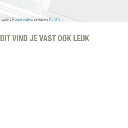
t
s
A
Leaflet
|
©
OpenStreetMap
contributors ©
CARTO
r
e
DIT VIND JE VAST OOK LEUK