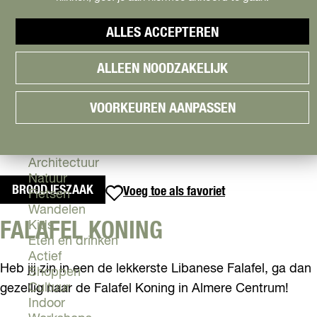
Cityguide
Samen genieten
menu
ALLES ACCEPTEREN
Groen en Duurzaam
V
Urban en Architectuur
ALLEEN NOODZAKELIJK
i
Stadsdelen
s
Highlights
i
Must Do's
VOORKEUREN AANPASSEN
t
Flevoland
A
l
Zien & Doen
m
Architectuur
e
Natuur
BROODJESZAAK
Voeg toe als favoriet
Voeg toe als favoriet
r
Fietsen
e
Wandelen
FALAFEL KONING
Kids
Eten en drinken
Actief
Heb jij zin in een de lekkerste Libanese Falafel, ga dan
Shoppen
Cultuur
gezellig naar de Falafel Koning in Almere Centrum!
Indoor