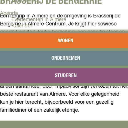
BRASSERIJ DE BERGERRIE
Workshops
Agenda
Een begrip in Almere en de omgeving is Brasserij de
Evenementen in Almere
Bergerrie in Almere Centrum. Je krijgt hier sowieso
Kalender
goede kwaliteit, leuke bediening, een gezellig sfeer en
Terugblik
een prettige prijsstelling.
WONEN
Plan je bezoek
Arrangementen
De chefkok, Bernhard, koopt de verse ingrediënten
Overnachten
ONDERNEMEN
rechtstreeks in bij milieubewuste boeren en
Bereikbaarheid
VVV Almere
leveranciers en de befaamde ham van de Bergerrie
STUDEREN
Reserveren
komt uit de eigen rokerij. Het is dan ook niet gek dat ze
al een aantal keer door Tripadvisor zijn verkozen tot het
beste restaurant van Almere. Voor elke gelegenheid
kun je hier terecht, bijvoorbeeld voor een gezellig
familiediner of een zakelijk etentje.