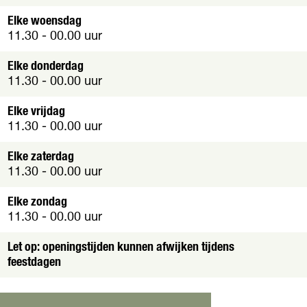
p
o
m
Elke woensdag
t
e
11.30 - 00.00 uur
e
t
a
v
Elke donderdag
f
e
11.30 - 00.00 uur
b
r
e
g
Elke vrijdag
e
r
11.30 - 00.00 uur
l
o
d
t
Elke zaterdag
i
e
11.30 - 00.00 uur
n
a
g
f
Elke zondag
D
b
11.30 - 00.00 uur
e
e
B
e
Let op: openingstijden kunnen afwijken tijdens
e
l
feestdagen
r
d
g
i
e
n