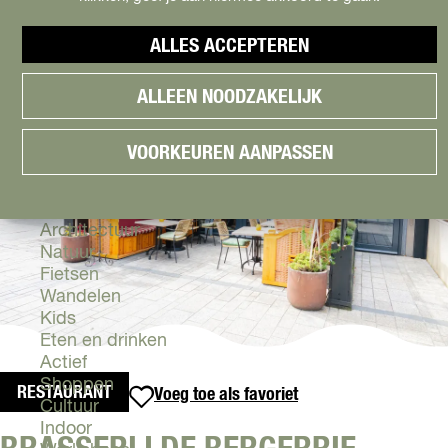
Cityguide
Samen genieten
menu
ALLES ACCEPTEREN
Groen en Duurzaam
V
Urban en Architectuur
ALLEEN NOODZAKELIJK
i
Stadsdelen
s
Highlights
i
Must Do's
VOORKEUREN AANPASSEN
t
Flevoland
A
l
Zien & Doen
m
Architectuur
e
Natuur
r
Fietsen
e
Wandelen
Kids
Eten en drinken
Actief
Shoppen
RESTAURANT
Voeg toe als favoriet
Voeg toe als favoriet
Cultuur
Indoor