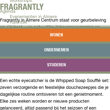
Workshops
FRAGRANTLY
Agenda
Evenementen in Almere
Fragrantly in Almere Centrum staat voor geurbeleving
Kalender
op z’n best – via natuurlijke lichaamsverzorging en
Terugblik
sfeervolle home decor. Met een breed en
WONEN
Plan je bezoek
seizoensgebonden assortiment van plantaardige
Arrangementen
producten vind je hier altijd iets bijzonders. Van
Overnachten
ONDERNEMEN
zijdezachte body butters en magnesium body crèmes
Bereikbaarheid
VVV Almere
tot rijke parfums, scrubs en geurkaarsen – alles is met
STUDEREN
Reserveren
zorg samengesteld én heerlijk geurend.
Een echte eyecatcher is de Whipped Soap Soufflé set:
zeven verzorgende en feestelijke douchezeepjes die je
dagelijkse routine omtoveren tot een genietmoment.
Elke zes weken worden er nieuwe producten
gelanceerd, altijd passend bij het seizoen of een