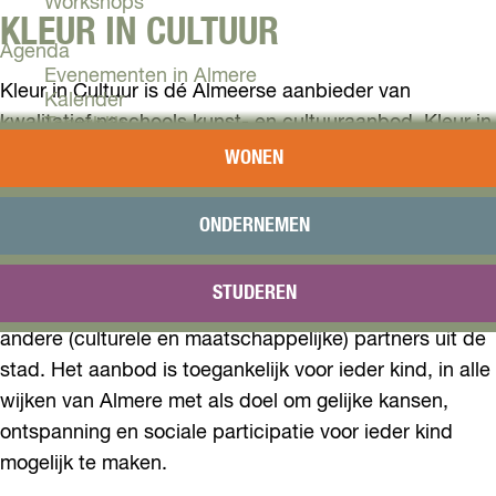
Workshops
KLEUR IN CULTUUR
Agenda
Evenementen in Almere
Kleur in Cultuur is dé Almeerse aanbieder van
Kalender
kwalitatief naschools kunst- en cultuuraanbod. Kleur in
Terugblik
Cultuur is expert in het aanbieden van verdiepende
WONEN
Plan je bezoek
themareeksen en doen dit vanuit een faciliterende
Arrangementen
houding waarbij inspraak van de kinderen als
Overnachten
ONDERNEMEN
doelgroep en mede- beslissers vanuit de
Bereikbaarheid
VVV Almere
kunstcommisssie leidend is. Daarnaast coördineren zij
STUDEREN
Reserveren
het Leerorkest Almere en werken ze samen met
andere (culturele en maatschappelijke) partners uit de
stad. Het aanbod is toegankelijk voor ieder kind, in alle
wijken van Almere met als doel om gelijke kansen,
ontspanning en sociale participatie voor ieder kind
mogelijk te maken.