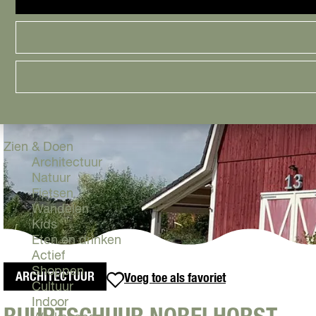
Cityguide
Samen genieten
menu
Groen en Duurzaam
Urban en Architectuur
Stadsdelen
Highlights
Must Do's
Flevoland
Zien & Doen
Architectuur
Natuur
Fietsen
Wandelen
Kids
Eten en drinken
Actief
Shoppen
ARCHITECTUUR
Voeg toe als favoriet
Voeg toe als favoriet
Cultuur
Indoor