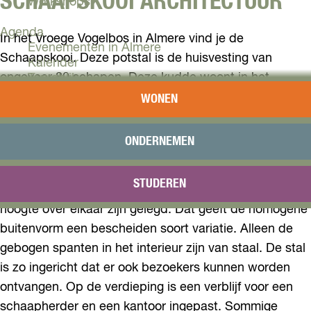
SCHAAPSKOOI ARCHITECTUUR
Workshops
Agenda
In het Vroege Vogelbos in Almere vind je de
Evenementen in Almere
Schaapskooi. Deze potstal is de huisvesting van
Kalender
ongeveer 80 schapen. Deze kudde woont in het
Terugblik
bijzondere gebouw dat is ontworpen met een
WONEN
Plan je bezoek
bijzondere houten bekleding.
Arrangementen
Overnachten
ONDERNEMEN
De buitenvorm van de Schaapskooi kromt zich rond
Bereikbaarheid
VVV Almere
een ingenieuze constructie. De gevels zijn aan alle
STUDEREN
Reserveren
kanten gepotdekseld, waarbij de planken op ongelijke
hoogte over elkaar zijn gelegd. Dat geeft de homogene
buitenvorm een bescheiden soort variatie. Alleen de
gebogen spanten in het interieur zijn van staal. De stal
is zo ingericht dat er ook bezoekers kunnen worden
ontvangen. Op de verdieping is een verblijf voor een
schaapherder en een kantoor ingepast. Sommige