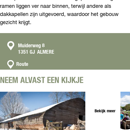
ramen liggen ver naar binnen, terwijl andere als
dakkapellen zijn uitgevoerd, waardoor het gebouw
gezicht krijgt.
C
Muiderweg 8
1351 GJ
ALMERE
o
n
n
Route
a
t
a
a
NEEM ALVAST EEN KIJKJE
r
c
S
t
c
h
a
Bekijk meer
a
p
s