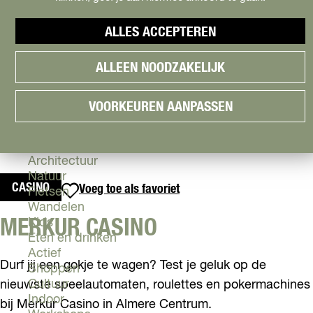
Cityguide
Samen genieten
menu
ALLES ACCEPTEREN
Groen en Duurzaam
V
Urban en Architectuur
ALLEEN NOODZAKELIJK
i
Stadsdelen
s
Highlights
i
Must Do's
VOORKEUREN AANPASSEN
t
Flevoland
A
l
Zien & Doen
m
Architectuur
e
Natuur
CASINO
Voeg toe als favoriet
Voeg toe als favoriet
r
Fietsen
e
Wandelen
MERKUR CASINO
Kids
Eten en drinken
Actief
Durf jij een gokje te wagen? Test je geluk op de
Shoppen
Cultuur
nieuwste speelautomaten, roulettes en pokermachines
Indoor
bij Merkur Casino in Almere Centrum.