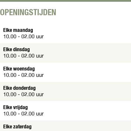
C
u
i
a
r
n
OPENINGSTIJDEN
s
C
o
i
a
n
s
Elke maandag
o
i
10.00 - 02.00 uur
n
o
Elke dinsdag
10.00 - 02.00 uur
Elke woensdag
10.00 - 02.00 uur
Elke donderdag
10.00 - 02.00 uur
Elke vrijdag
10.00 - 02.00 uur
Elke zaterdag