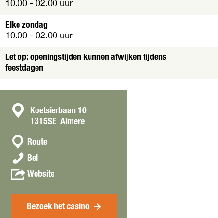
10.00 - 02.00 uur
Elke zondag
10.00 - 02.00 uur
Let op: openingstijden kunnen afwijken tijdens
feestdagen
C
Koetsierbaan 10
1315SE
Almere
o
n
n
Route
a
t
M
Bel
a
a
e
r
v
Website
r
c
M
a
k
t
e
n
u
r
M
Bezoek het casino
r
k
e