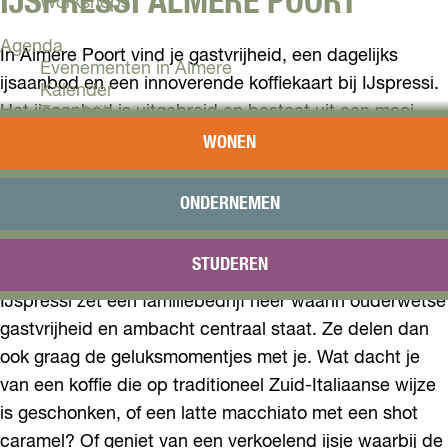
IJSPRESSI ALMERE POORT
Workshops
Agenda
In Almere Poort vind je gastvrijheid, een dagelijks
Evenementen in Almere
ijsaanbod en een innoverende koffiekaart bij IJspressi.
Kalender
Het ijsaanbod is uitgebreid en bestaat uit een mooi
Terugblik
pakket aan ijs dat meekleurt met de seizoenen.
WONEN
Plan je bezoek
Hiervoor gebruiken ze pure ingrediënten en een flinke
Arrangementen
dosis creativiteit. Daarnaast heeft IJspressi een
Overnachten
ONDERNEMEN
Bereikbaarheid
koffiekaart waarbij specialty koffie en latte art een
VVV Almere
prominente rol hebben.
STUDEREN
Reserveren
IJspressi zet een familiebedrijf neer waarin ouderwetse
gastvrijheid en ambacht centraal staat. Ze delen dan
ook graag de geluksmomentjes met je. Wat dacht je
van een koffie die op traditioneel Zuid-Italiaanse wijze
is geschonken, of een latte macchiato met een shot
caramel? Of geniet van een verkoelend ijsje waarbij de