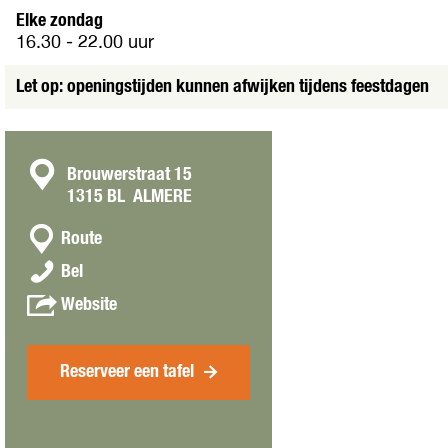
f
Elke zondag
b
16.30 - 22.00 uur
e
e
Let op: openingstijden kunnen afwijken tijdens feestdagen
l
d
i
n
C
Brouwerstraat 15
g
1315 BL
ALMERE
o
J
n
n
a
Route
a
p
t
S
Bel
a
a
a
a
r
v
n
Website
k
c
S
a
s
e
t
a
n
R
k
S
e
Reserveer een tafel
e
a
s
k
t
e
a