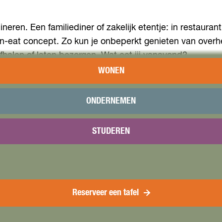
neren. Een familiediner of zakelijk etentje: in restauran
-eat concept. Zo kun je onbeperkt genieten van overheer
fhalen of laten bezorgen. Wat eet jij vanavond?
WONEN
ONDERNEMEN
STUDEREN
Reserveer een tafel