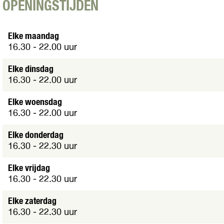
O
OPENINGSTIJDEN
p
e
n
Elke maandag
p
16.30 - 22.00 uur
o
p
Elke dinsdag
u
16.30 - 22.00 uur
p
m
Elke woensdag
e
16.30 - 22.00 uur
t
v
Elke donderdag
e
16.30 - 22.30 uur
r
g
Elke vrijdag
r
16.30 - 22.30 uur
o
t
Elke zaterdag
e
16.30 - 22.30 uur
a