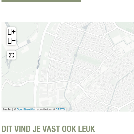
u
r
a
n
t
+
S
−
a
k
e
Leaflet
|
©
OpenStreetMap
contributors ©
CARTO
DIT VIND JE VAST OOK LEUK