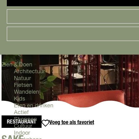
Cityguide
Samen genieten
menu
Groen en Duurzaam
Urban en Architectuur
Stadsdelen
Highlights
Must Do's
Flevoland
Zien & Doen
Architectuur
Natuur
Fietsen
Wandelen
Kids
Eten en drinken
Actief
Shoppen
RESTAURANT
Voeg toe als favoriet
Voeg toe als favoriet
Cultuur
Indoor