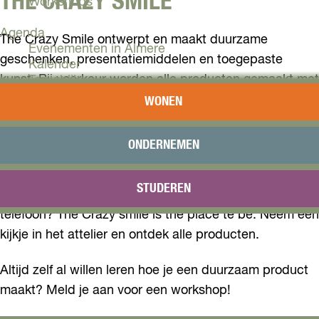
THE CRAZY SMILE
Workshops
Agenda
The Crazy Smile ontwerpt en maakt duurzame
Evenementen in Almere
geschenken, presentatiemiddelen en toegepaste
Kalender
kunst. Bij voorkeur worden alle producten gemaakt met
Terugblik
natuurlijke materialen zoals hout, leer of innovatieve en
WONEN
Plan je bezoek
circulaire grondstoffen. Liefst lokaal en met oude
Arrangementen
materialen weer tot leven worden gebracht.
Overnachten
ONDERNEMEN
Bereikbaarheid
VVV Almere
Nog op zoek naar een duurzaam geschenk zoals een
STUDEREN
Reserveren
tas, portemonee, paspporthoes of een sleeve voor je
telefoon? The Crazy smile is the place te be. Neem een
kijkje in het attelier en ontdek alle producten.
Altijd zelf al willen leren hoe je een duurzaam product
maakt? Meld je aan voor een workshop!