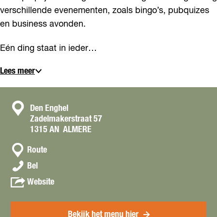
verschillende evenementen, zoals bingo’s, pubquizes
en business avonden.
Eén ding staat in ieder…
Lees meer
C
Den Enghel
Zadelmakerstraat 57
o
1315 AN
ALMERE
n
n
t
Route
a
a
E
Bel
a
e
c
r
v
Website
t
t
E
a
c
e
n
a
t
E
Bekijk het menu hier