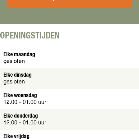
f
c
e
é
a
t
D
f
c
e
é
a
n
D
f
E
OPENINGSTIJDEN
e
é
n
n
D
g
E
e
Elke maandag
h
n
n
gesloten
e
g
E
l
h
n
Elke dinsdag
e
g
gesloten
l
h
e
Elke woensdag
l
12.00 - 01.00 uur
Elke donderdag
12.00 - 01.00 uur
Elke vrijdag