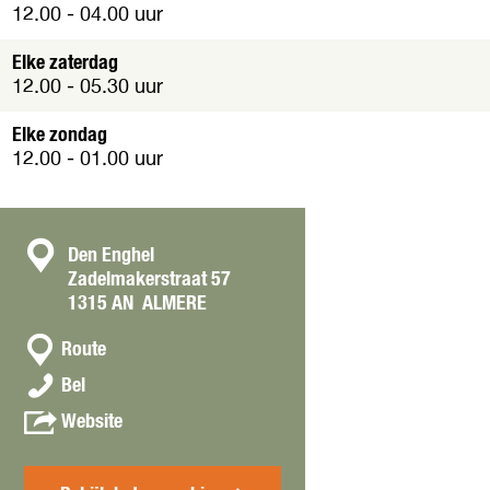
12.00 - 04.00 uur
Elke zaterdag
12.00 - 05.30 uur
Elke zondag
12.00 - 01.00 uur
C
Den Enghel
Zadelmakerstraat 57
o
1315 AN
ALMERE
n
n
t
Route
a
a
E
Bel
a
e
c
r
v
Website
t
t
E
a
c
e
n
a
t
E