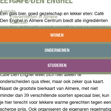
EETCAFÉ DEN ENGHEL
Workshops
Agenda
Een glas bier, goed gezelschap en lekker eten: Café
Evenementen in Almere
Den Enghel in Almere Centrum biedt alle ingrediënten
Kalender
voor een geslaagde avond verpakt in een no-nonsense
Terugblik
jasje. Deze sfeervolle bruine kroeg is ontstaan als
WONEN
Plan je bezoek
rebels antwoord op alle horecagelegenheden waar
Arrangementen
luidruchtigheid en de vluchtigheid van ontmoetingen
Overnachten
ONDERNEMEN
Bereikbaarheid
de boventoon vierden. Bij Café Den Enghel kun je
VVV Almere
terecht voor een gezellige babbel zonder gedoe.
STUDEREN
Reserveren
Café Den Enghel weet zich niet alleen te
onderscheiden qua sfeer, maar ook zeker qua kaart.
Naast de grootste bierkaart van Almere, met niet
minder dan 39 verschillende soorten speciaal bier, kun
je hier terecht voor lekkere warme gerechten tegen een
scherpe prijs. Ook organiseren de eigenaren regelmatig