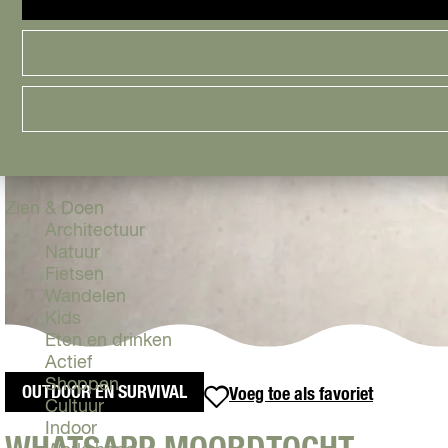
Cityguide
Samen genieten
menu
Groen en Duurzaam
Urban en Architectuur
Stadsdelen
Highlights
Must Do's
Flevoland
Zien & Doen
Architectuur
Natuur
Fietsen
Wandelen
Kids
Eten en drinken
Actief
Shoppen
OUTDOOR EN SURVIVAL
Voeg toe als favoriet
Voeg toe als favoriet
Cultuur
Indoor