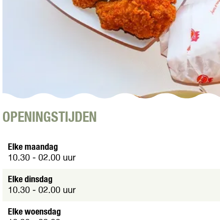
r
e
i
d
e
C
d
h
C
i
h
c
i
k
c
e
k
n
e
n
O
OPENINGSTIJDEN
p
e
n
Elke maandag
p
10.30 - 02.00 uur
o
p
Elke dinsdag
u
10.30 - 02.00 uur
p
m
Elke woensdag