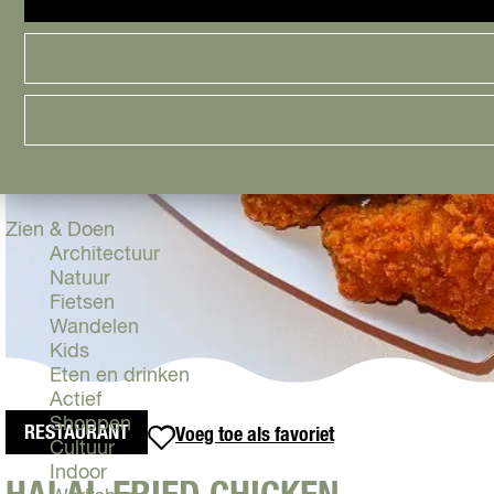
Cityguide
Samen genieten
menu
Groen en Duurzaam
Urban en Architectuur
Stadsdelen
Highlights
Must Do's
Flevoland
Zien & Doen
Architectuur
Natuur
Fietsen
Wandelen
Kids
Eten en drinken
Actief
Shoppen
RESTAURANT
Voeg toe als favoriet
Voeg toe als favoriet
Cultuur
Indoor