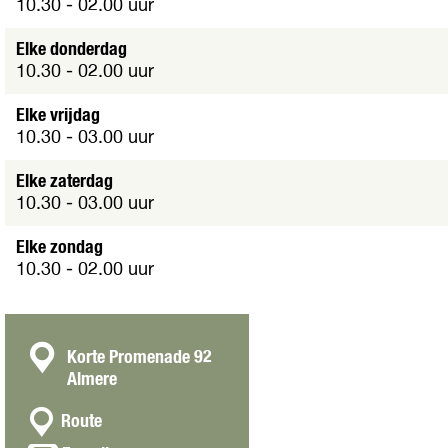
e
10.30 - 02.00 uur
t
v
Elke donderdag
e
10.30 - 02.00 uur
r
g
Elke vrijdag
r
10.30 - 03.00 uur
o
t
Elke zaterdag
e
10.30 - 03.00 uur
a
f
Elke zondag
b
10.30 - 02.00 uur
e
e
l
d
C
Korte Promenade 92
i
Almere
o
n
n
n
g
Route
a
H
t