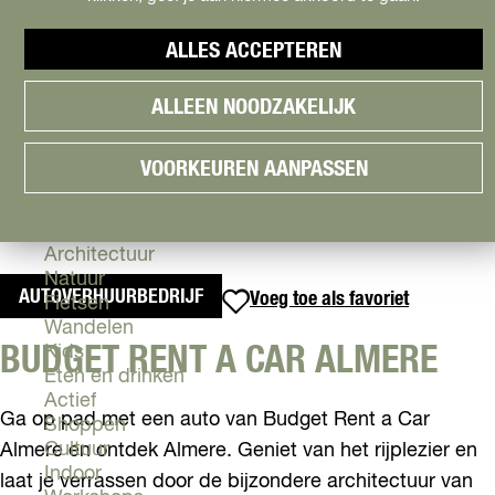
Cityguide
Samen genieten
menu
ALLES ACCEPTEREN
Groen en Duurzaam
V
Urban en Architectuur
ALLEEN NOODZAKELIJK
i
Stadsdelen
s
Highlights
i
Must Do's
VOORKEUREN AANPASSEN
t
Flevoland
A
l
Zien & Doen
m
Architectuur
e
Natuur
AUTOVERHUURBEDRIJF
Voeg toe als favoriet
Voeg toe als favoriet
r
Fietsen
e
Wandelen
BUDGET RENT A CAR ALMERE
Kids
Eten en drinken
Actief
Ga op pad met een auto van Budget Rent a Car
Shoppen
Cultuur
Almere en ontdek Almere. Geniet van het rijplezier en
Indoor
laat je verrassen door de bijzondere architectuur van