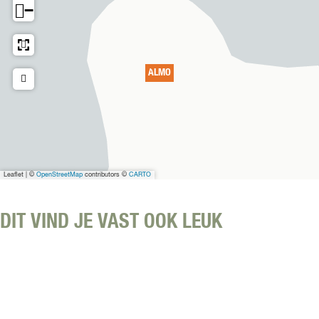
−
ALMO
Leaflet
|
©
OpenStreetMap
contributors ©
CARTO
DIT VIND JE VAST OOK LEUK