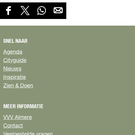
D
D
D
D
D
E
e
e
e
e
E
e
e
e
e
L
l
l
l
l
D
d
d
d
d
SNEL NAAR
e
e
e
e
E
Agenda
z
z
z
z
Z
e
e
e
e
Cityguide
E
p
p
p
p
Nieuws
P
a
a
a
a
Inspiratie
g
g
g
g
A
Zien & Doen
i
i
i
i
G
n
n
n
n
I
a
a
a
a
o
o
o
o
MEER INFORMATIE
N
p
p
p
p
A
VVV Almere
F
X
W
e
Contact
a
h
-
c
a
m
Veelgestelde vragen