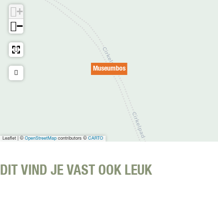
m
t
u
+
e
s
t
−
e
v
u
e
m
r
b
g
Museumbos
o
r
s
o
t
e
a
f
b
Leaflet
|
©
OpenStreetMap
contributors ©
CARTO
e
e
DIT VIND JE VAST OOK LEUK
l
d
i
n
g