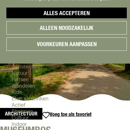
Cityguide
Samen genieten
menu
ALLES ACCEPTEREN
Groen en Duurzaam
V
Urban en Architectuur
ALLEEN NOODZAKELIJK
i
Stadsdelen
s
Highlights
i
Must Do's
VOORKEUREN AANPASSEN
t
Flevoland
A
l
Zien & Doen
m
Architectuur
e
Natuur
r
Fietsen
e
Wandelen
Kids
Eten en drinken
Actief
Shoppen
ARCHITECTUUR
Voeg toe als favoriet
Voeg toe als favoriet
Cultuur
Indoor