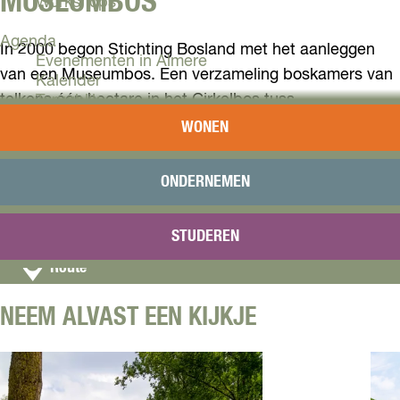
MUSEUMBOS
Workshops
Agenda
In 2000 begon Stichting Bosland met het aanleggen
Evenementen in Almere
van een Museumbos. Een verzameling boskamers van
Kalender
telkens één hectare in het Cirkelbos tuss…
Terugblik
WONEN
Plan je bezoek
Lees meer
Arrangementen
Overnachten
ONDERNEMEN
Bereikbaarheid
C
Cirkelpad
VVV Almere
Almere
o
STUDEREN
Reserveren
n
n
Route
a
t
a
a
NEEM ALVAST EEN KIJKJE
r
c
M
t
u
s