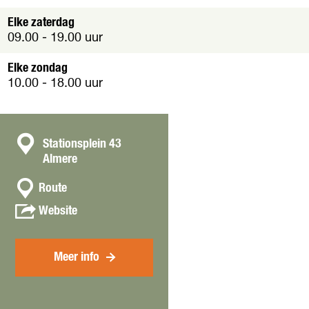
z
a
a
Elke zaterdag
a
a
09.00 - 19.00 uur
k
k
Elke zondag
10.00 - 18.00 uur
C
Stationsplein 43
Almere
o
n
n
Route
a
t
v
Website
a
a
a
r
n
c
V
V
Meer info
t
a
a
n
n
V
V
u