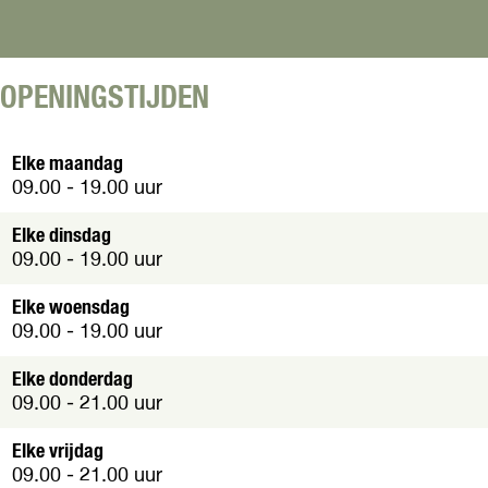
n
V
V
u
u
u
u
r
OPENINGSTIJDEN
r
e
e
T
T
Elke maandag
a
a
09.00 - 19.00 uur
b
b
a
a
Elke dinsdag
k
k
09.00 - 19.00 uur
s
s
s
s
Elke woensdag
p
p
09.00 - 19.00 uur
e
e
c
c
Elke donderdag
i
i
09.00 - 21.00 uur
a
a
a
a
Elke vrijdag
l
l
09.00 - 21.00 uur
z