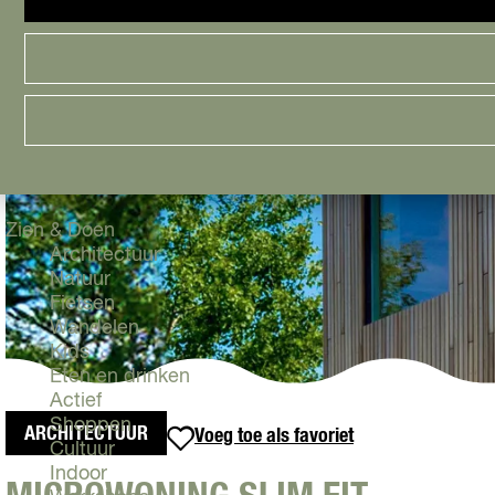
Cityguide
Samen genieten
menu
Groen en Duurzaam
Urban en Architectuur
Stadsdelen
Highlights
Must Do's
Flevoland
Zien & Doen
Architectuur
Natuur
Fietsen
Wandelen
Kids
Eten en drinken
Actief
Shoppen
ARCHITECTUUR
Voeg toe als favoriet
Voeg toe als favoriet
Cultuur
Indoor