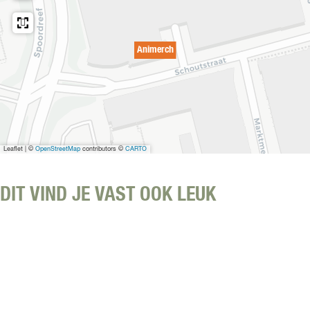
Animerch
Leaflet
|
©
OpenStreetMap
contributors ©
CARTO
DIT VIND JE VAST OOK LEUK