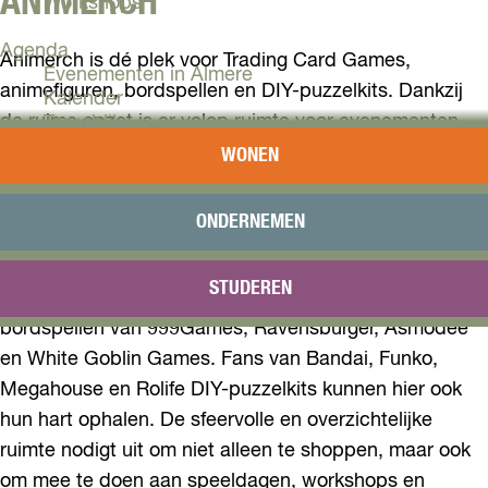
ANIMERCH
Workshops
Agenda
Animerch is dé plek voor Trading Card Games,
Evenementen in Almere
animefiguren, bordspellen en DIY-puzzelkits. Dankzij
Kalender
de ruime opzet is er volop ruimte voor evenementen,
Terugblik
toernooien en ontmoetingen voor liefhebbers van alle
WONEN
Plan je bezoek
leeftijden.
Arrangementen
Overnachten
ONDERNEMEN
In deze kleurrijke winkel ontdek je een brede selectie
Bereikbaarheid
VVV Almere
van populaire spellen en collectibles. Het assortiment
STUDEREN
Reserveren
varieert van Pokémon en Magic: The Gathering tot
bordspellen van 999Games, Ravensburger, Asmodee
en White Goblin Games. Fans van Bandai, Funko,
Megahouse en Rolife DIY-puzzelkits kunnen hier ook
hun hart ophalen. De sfeervolle en overzichtelijke
ruimte nodigt uit om niet alleen te shoppen, maar ook
om mee te doen aan speeldagen, workshops en