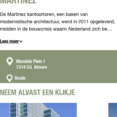
MARTINEZ
De Martinez kantoortoren, een baken van
modernistische architectuur, werd in 2011 opgeleverd,
midden in de bouwcrisis waarin Nederland zich be…
Lees meer
C
Mandela Plein 1
1314 CG
Almere
o
n
n
Route
a
t
a
a
NEEM ALVAST EEN KIJKJE
r
c
M
t
a
r