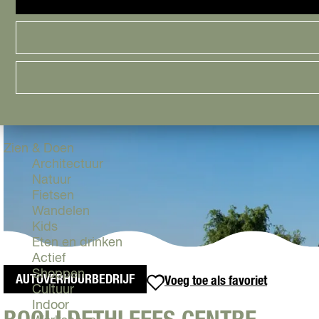
Cityguide
Samen genieten
menu
Groen en Duurzaam
Urban en Architectuur
Stadsdelen
Highlights
Must Do's
Flevoland
Zien & Doen
Architectuur
Natuur
Fietsen
Wandelen
Kids
Eten en drinken
Actief
Shoppen
AUTOVERHUURBEDRIJF
Voeg toe als favoriet
Voeg toe als favoriet
Cultuur
Indoor