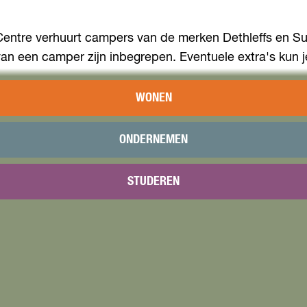
entre verhuurt campers van de merken Dethleffs en Sunli
n een camper zijn inbegrepen. Eventuele extra's kun je 
WONEN
bereikbaar met het openbaar vervoer vanaf Amsterdam Ce
ONDERNEMEN
STUDEREN