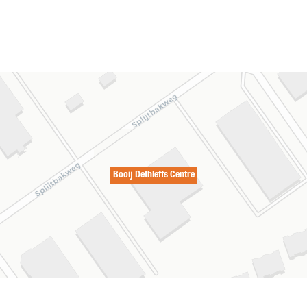
Booij Dethleffs Centre